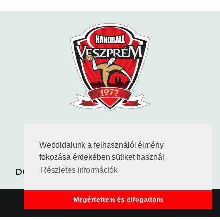
KÖVESS MINKET
Weboldalunk a felhasználói élmény
fokozása érdekében sütiket használ.
ADATVÉDELEM
KAPCSOLAT
DOKUMENTUMOK
TAO HATÁROZATOK
Részletes információk
Megértettem és elfogadom