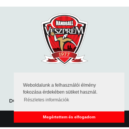
KÖVESS MINKET
Weboldalunk a felhasználói élmény
fokozása érdekében sütiket használ.
ADATVÉDELEM
KAPCSOLAT
DOKUMENTUMOK
TAO HATÁROZATOK
Részletes információk
Megértettem és elfogadom