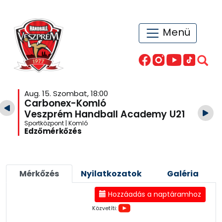
Menü
Aug. 15. Szombat, 18:00
Carbonex-Komló
Veszprém Handball Academy U21
Sportközpont | Komló
Edzőmérkőzés
Mérkőzés
Nyilatkozatok
Galéria
Hozzáadás a naptáramhoz
Közvetíti: