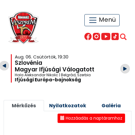
Menü
Aug. 06. Csütörtök, 19:30
Szlovénia
Magyar Ifjúsági Válogatott
Hala Aleksandar Nikolic | Belgrád, Szerbia
Ifjúsági Európa-bajnokság
Mérkőzés
Nyilatkozatok
Galéria
Hozzáadás a naptáramhoz