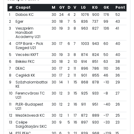
#
Csapat
M
GY
D
V
LG
KG
GK
Pont
1
Dabas KC
30
24
4
2
1076
900
176
52
2
Eger
30
18
7
5
836
737
99
43
3
Veszprém
30
19
3
8
963
827
136
41
Handball
Academy U21
4
OTP Bank - Pick
30
17
6
7
1003
943
60
40
Szeged U21
5
Vecsési KKFT
30
19
3
8
874
824
50
40
6
Békési FKC
30
18
2
10
914
851
63
38
7
DEAC
30
17
2
11
896
786
110
36
8
Ceglédi KK
30
17
2
11
901
855
46
36
9
Százhalombattai
30
14
1
15
868
878
-10
29
KE
10
Ferencvárosi TC
30
12
3
15
925
933
-8
27
U21
11
PLER-Budapest
30
12
2
16
911
951
-40
26
U21
12
Mezőkövesdi KC
30
12
1
17
872
889
-17
25
13
Csépe
30
9
5
16
897
930
-33
23
Salgótarjáni SKC
14
PTE PEAC
30
6
3
21
839
968
-129
15