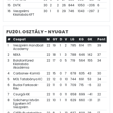
15
DVTK
30
2
2
26
844
1050
-206
6
16
Veszprémi
30
1
0
29
746
1043
-297
2
Kézilabda KFT
FU20 I. OSZTÁLY - NYUGAT
#
Csapat
M
GY
D
V
LG
KG
GK
Pont
1
Veszprém Handball
22
19
1
2
785
614
171
39
Academy
2
NEKA
22
18
1
3
788
646
142
37
3
Balatonfüred
22
17
0
5
719
564
155
34
Kézilabda
Akadémia
4
Carbonex-Komló
22
15
0
7
678
635
43
30
5
MOL Tatabánya KC
22
12
0
10
744
691
53
24
6
Budai Farkasok-
22
11
0
11
709
715
-6
22
Rév
7
Csurgói KK
22
11
0
11
658
699
-41
22
8
Széchenyi István
22
10
1
11
629
660
-31
21
Egyetem HT
Veszprém
9
CYEB-Budakalász
22
8
1
13
637
609
28
17