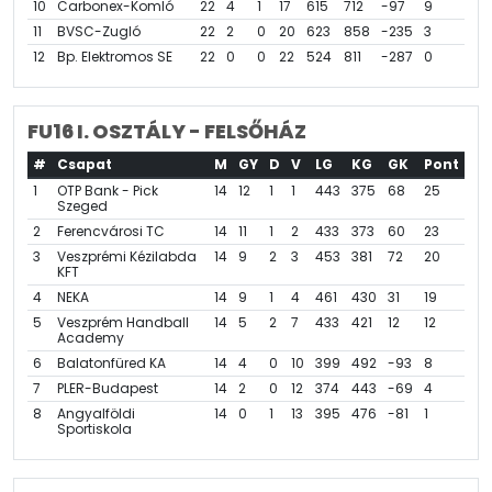
10
Carbonex-Komló
22
4
1
17
615
712
-97
9
11
BVSC-Zugló
22
2
0
20
623
858
-235
3
12
Bp. Elektromos SE
22
0
0
22
524
811
-287
0
FU16 I. OSZTÁLY - FELSŐHÁZ
#
Csapat
M
GY
D
V
LG
KG
GK
Pont
1
OTP Bank - Pick
14
12
1
1
443
375
68
25
Szeged
2
Ferencvárosi TC
14
11
1
2
433
373
60
23
3
Veszprémi Kézilabda
14
9
2
3
453
381
72
20
KFT
4
NEKA
14
9
1
4
461
430
31
19
5
Veszprém Handball
14
5
2
7
433
421
12
12
Academy
6
Balatonfüred KA
14
4
0
10
399
492
-93
8
7
PLER-Budapest
14
2
0
12
374
443
-69
4
8
Angyalföldi
14
0
1
13
395
476
-81
1
Sportiskola