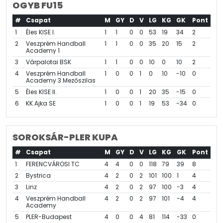
OGYB FU15
#
Csapat
M
GY
D
V
LG
KG
GK
Pont
1
Éles KISE I.
1
1
0
0
53
19
34
2
2
Veszprém Handball
1
1
0
0
35
20
15
2
Academy 1
3
Várpalotai BSK
1
1
0
0
10
0
10
2
4
Veszprém Handball
1
0
0
1
0
10
-10
0
Academy 3 Mezőszilas
5
Éles KISE II.
1
0
0
1
20
35
-15
0
6
KK Ajka SE
1
0
0
1
19
53
-34
0
SOROKSÁR-PLER KUPA
#
Csapat
M
GY
D
V
LG
KG
GK
Pont
1
FERENCVÁROSI TC
4
4
0
0
118
79
39
8
2
Bystrica
4
2
0
2
101
100
1
4
3
Linz
4
2
0
2
97
100
-3
4
4
Veszprém Handball
4
2
0
2
97
101
-4
4
Academy
5
PLER-Budapest
4
0
0
4
81
114
-33
0