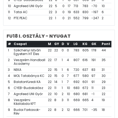
10
Agrofeed UNI Győr
22
5
0
17
713
783
-70
10
11
Tatai AC
22
3
0
19
633
830
-197
6
12
PTE PEAC
22
1
0
21
552
799
-247
2
FU18 I. OSZTÁLY - NYUGAT
#
Csapat
M
GY
D
V
LG
KG
GK
Pont
1
Széchenyi István
22
22
0
0
783
605
178
44
Egyetem HT Éles
2
Veszprém Handball
22
17
1
4
807
616
191
35
Academy
3
NEKA
22
15
1
6
720
637
83
31
4
MOL Tatabánya KC
22
15
0
7
677
580
97
30
5
Balatonfüredi KA
22
14
1
7
692
601
91
29
6
CYEB-Budakalász
22
11
1
10
683
672
11
23
7
Agrofeed UNI Győr
22
10
2
10
680
681
-1
22
8
Veszprémi
22
8
3
11
669
665
4
19
Kézilabda KFT
9
Budai Farkasok-
22
8
2
12
666
701
-35
18
Rév