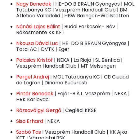
Nagy Benedek
| HE-DO B BRAUN Gyöngyös | MOL
Tatabánya KC | Veszprém Handball Club | BM
Atlético Valladolid | HBW Balingen-Weilstetten
Nánási Lajos Bálint
| Budai Farkasok - Rév |
Rákosmente KK KFT
Nkousa Dávid Luc
| HE-DO B BRAUN Gyöngyös |
Tatai AC | DVTK | Eger
Palasics Kristóf
| NEKA | La Rioja | SL Benfica |
Veszprém Handball Club | MT Melsungen
Pergel Andrej
| MOL Tatabánya KC | CB Ciudad
de Logron | Dinamo Bucuresti
Pintér Benedek
| Fejér-B.Á.L. Veszprém | NEKA |
HRK Karlovac
Rózsavölgyi Gergő
| Ceglédi KKSE
Sisa Erhard
| NEKA
Szabó Tas
| Veszprém Handball Club | KK Ajka
KFT | Várpalotai BSK