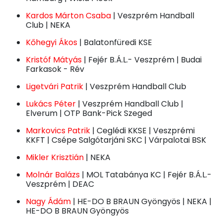
Kardos Márton Csaba
| Veszprém Handball
Club | NEKA
Kőhegyi Ákos
| Balatonfüredi KSE
Kristóf Mátyás
| Fejér B.Á.L.- Veszprém | Budai
Farkasok - Rév
Ligetvári Patrik
| Veszprém Handball Club
Lukács Péter
| Veszprém Handball Club |
Elverum | OTP Bank-Pick Szeged
Markovics Patrik
| Ceglédi KKSE | Veszprémi
KKFT | Csépe Salgótarjáni SKC | Várpalotai BSK
Mikler Krisztián
| NEKA
Molnár Balázs
| MOL Tatabánya KC | Fejér B.Á.L.-
Veszprém | DEAC
Nagy Ádám
| HE-DO B BRAUN Gyöngyös | NEKA |
HE-DO B BRAUN Gyöngyös