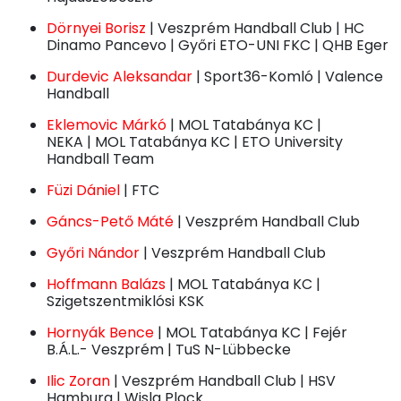
Dörnyei Borisz
| Veszprém Handball Club | HC
Dinamo Pancevo | Győri ETO-UNI FKC | QHB Eger
Durdevic Aleksandar
| Sport36-Komló | Valence
Handball
Eklemovic Márkó
| MOL Tatabánya KC |
NEKA | MOL Tatabánya KC | ETO University
Handball Team
Füzi Dániel
| FTC
Gáncs-Pető Máté
| Veszprém Handball Club
Győri Nándor
| Veszprém Handball Club
Hoffmann Balázs
| MOL Tatabánya KC |
Szigetszentmiklósi KSK
Hornyák Bence
| MOL Tatabánya KC | Fejér
B.Á.L.- Veszprém | TuS N-Lübbecke
Ilic Zoran
| Veszprém Handball Club | HSV
Hamburg | Wisla Plock