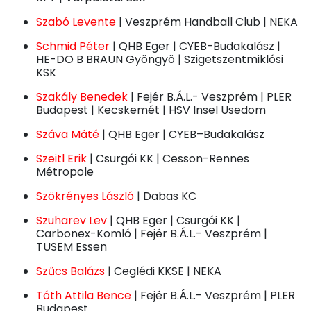
Szabó Levente
| Veszprém Handball Club | NEKA
Schmid Péter
| QHB Eger | CYEB-Budakalász |
HE-DO B BRAUN Gyöngyö | Szigetszentmiklósi
KSK
Szakály Benedek
| Fejér B.Á.L.- Veszprém | PLER
Budapest | Kecskemét | HSV Insel Usedom
Száva Máté
| QHB Eger | CYEB–Budakalász
Szeitl Erik
| Csurgói KK | Cesson-Rennes
Métropole
Szökrényes László
| Dabas KC
Szuharev Lev
| QHB Eger | Csurgói KK |
Carbonex-Komló | Fejér B.Á.L.- Veszprém |
TUSEM Essen
Szűcs Balázs
| Ceglédi KKSE | NEKA
Tóth Attila Bence
| Fejér B.Á.L.- Veszprém | PLER
Budapest