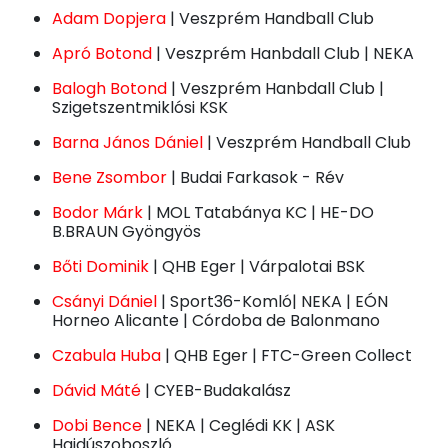
Adam Dopjera
| Veszprém Handball Club
Apró Botond
| Veszprém Hanbdall Club | NEKA
Balogh Botond
| Veszprém Hanbdall Club |
Szigetszentmiklósi KSK
Barna János Dániel
| Veszprém Handball Club
Bene Zsombor
| Budai Farkasok - Rév
Bodor Márk
| MOL Tatabánya KC | HE-DO
B.BRAUN Gyöngyös
Bőti Dominik
| QHB Eger | Várpalotai BSK
Csányi Dániel
| Sport36-Komló| NEKA | EÓN
Horneo Alicante | Córdoba de Balonmano
Czabula Huba
| QHB Eger | FTC-Green Collect
Dávid Máté
| CYEB-Budakalász
Dobi Bence
| NEKA | Ceglédi KK | ASK
Hajdúszoboszló