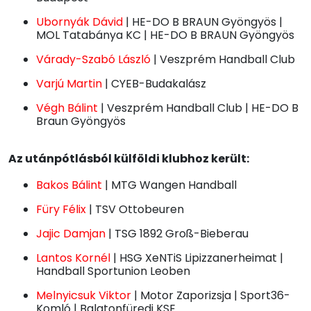
Ubornyák Dávid
| HE-DO B BRAUN Gyöngyös |
MOL Tatabánya KC | HE-DO B BRAUN Gyöngyös
Várady-Szabó László
| Veszprém Handball Club
Varjú Martin
| CYEB-Budakalász
Végh Bálint
| Veszprém Handball Club | HE-DO B
Braun Gyöngyös
Az utánpótlásból külföldi klubhoz került:
Bakos Bálint
| MTG Wangen Handball
Füry Félix
| TSV Ottobeuren
Jajic Damjan
| TSG 1892 Groß-Bieberau
Lantos Kornél
| HSG XeNTiS Lipizzanerheimat |
Handball Sportunion Leoben
Melnyicsuk Viktor
| Motor Zaporizsja | Sport36-
Komló | Balatonfüredi KSE