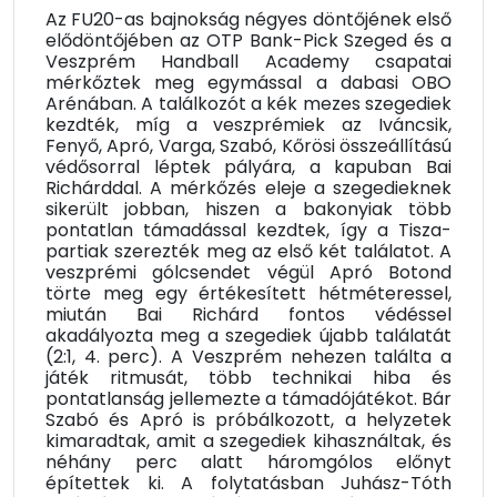
Az FU20-as bajnokság négyes döntőjének első
elődöntőjében az OTP Bank-Pick Szeged és a
Veszprém Handball Academy csapatai
mérkőztek meg egymással a dabasi OBO
Arénában. A találkozót a kék mezes szegediek
kezdték, míg a veszprémiek az Iváncsik,
Fenyő, Apró, Varga, Szabó, Kőrösi összeállítású
védősorral léptek pályára, a kapuban Bai
Richárddal. A mérkőzés eleje a szegedieknek
sikerült jobban, hiszen a bakonyiak több
pontatlan támadással kezdtek, így a Tisza-
partiak szerezték meg az első két találatot. A
veszprémi gólcsendet végül Apró Botond
törte meg egy értékesített hétméteressel,
miután Bai Richárd fontos védéssel
akadályozta meg a szegediek újabb találatát
(2:1, 4. perc). A Veszprém nehezen találta a
játék ritmusát, több technikai hiba és
pontatlanság jellemezte a támadójátékot. Bár
Szabó és Apró is próbálkozott, a helyzetek
kimaradtak, amit a szegediek kihasználtak, és
néhány perc alatt háromgólos előnyt
építettek ki. A folytatásban Juhász-Tóth