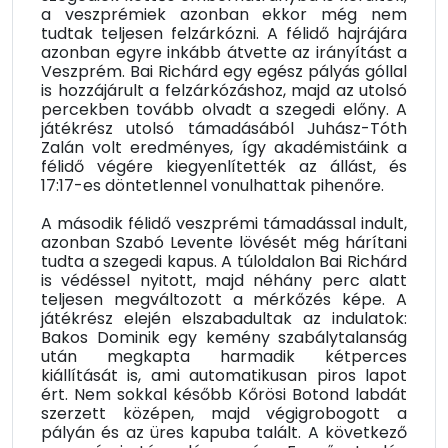
a veszprémiek azonban ekkor még nem
tudtak teljesen felzárkózni. A félidő hajrájára
azonban egyre inkább átvette az irányítást a
Veszprém. Bai Richárd egy egész pályás góllal
is hozzájárult a felzárkózáshoz, majd az utolsó
percekben tovább olvadt a szegedi előny. A
játékrész utolsó támadásából Juhász-Tóth
Zalán volt eredményes, így akadémistáink a
félidő végére kiegyenlítették az állást, és
17:17-es döntetlennel vonulhattak pihenőre.
A második félidő veszprémi támadással indult,
azonban Szabó Levente lövését még hárítani
tudta a szegedi kapus. A túloldalon Bai Richárd
is védéssel nyitott, majd néhány perc alatt
teljesen megváltozott a mérkőzés képe. A
játékrész elején elszabadultak az indulatok:
Bakos Dominik egy kemény szabálytalanság
után megkapta harmadik kétperces
kiállítását is, ami automatikusan piros lapot
ért. Nem sokkal később Kőrösi Botond labdát
szerzett középen, majd végigrobogott a
pályán és az üres kapuba talált. A következő