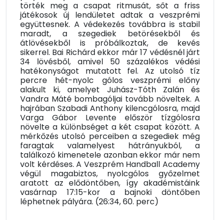
törték meg a csapat ritmusát, sőt a friss
játékosok új lendületet adtak a veszprémi
együttesnek. A védekezés továbbra is stabil
maradt, a szegediek betörésekből és
átlövésekből is próbálkoztak, de kevés
sikerrel. Bai Richárd ekkor már 17 védésnél járt
34 lövésből, amivel 50 százalékos védési
hatékonyságot mutatott fel. Az utolsó tíz
percre hét-nyolc gólos veszprémi előny
alakult ki, amelyet Juhász-Tóth Zalán és
Vandra Máté bombagóljai tovább növeltek. A
hajrában Szabadi Anthony kilencgólosra, majd
Varga Gábor Levente először tízgólosra
növelte a különbséget a két csapat között. A
mérkőzés utolsó perceiben a szegediek még
faragtak valamelyest hátrányukból, a
találkozó kimenetele azonban ekkor már nem
volt kérdéses. A Veszprém Handball Academy
végül magabiztos, nyolcgólos győzelmet
aratott az elődöntőben, így akadémistáink
vasárnap 17:15-kor a bajnoki döntőben
léphetnek pályára. (26:34, 60. perc)