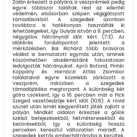
Zalán érkezett a pályára, a veszprémiek pedig
egyre többször találtak rést az ellenfél
védelmén, elsősorban szépen végigjátszott
támadásokból. A szegediek azonban
továbbra is hatékonyan használták ki
lehetőségeiket, így Gulyás István a 9. percben,
négygólos hátránynál időt kért (7:3). Az
időkérés fordulópontot jelentett a
mérkőzésben. Bai Richárd több bravúros
védést is bemutatott egymás után, aminek
köszönhetően akadémistáink fokozatosan
ledolgozták hátrányukat. Apró Botond, Pintér
Koppány és Harnóczi Attila Zsombor
találataival egyre közelebb zárkózott a
Veszprém, miközben a szegediek
támadójátéka megtorpant. A különbség két
gólra csökkent, így a 16. percben már a Pick
Szeged vezetőedzője kért időt (10:8). A rövid
szünet után ismét kiegyenlített játék zajlott a
pályán. Mindkét oldalon érkeztek a gólok
szélső befejezésekből, hétméteresekből és
betörésekből, így a különbség hosszú
perceken keresztül változatlan maradt. A
szegediek kettős emberhátrányba is kerültek,