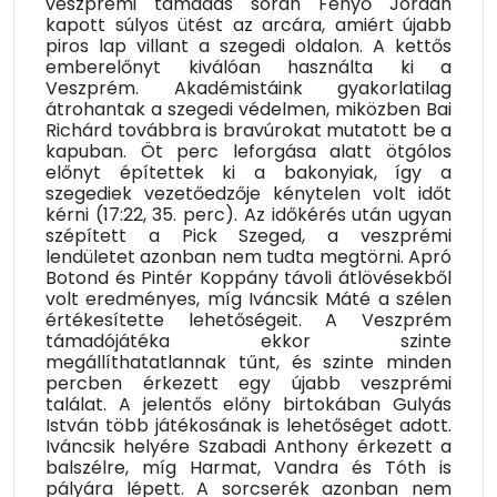
veszprémi támadás során Fenyő Jordán
kapott súlyos ütést az arcára, amiért újabb
piros lap villant a szegedi oldalon. A kettős
emberelőnyt kiválóan használta ki a
Veszprém. Akadémistáink gyakorlatilag
átrohantak a szegedi védelmen, miközben Bai
Richárd továbbra is bravúrokat mutatott be a
kapuban. Öt perc leforgása alatt ötgólos
előnyt építettek ki a bakonyiak, így a
szegediek vezetőedzője kénytelen volt időt
kérni (17:22, 35. perc). Az időkérés után ugyan
szépített a Pick Szeged, a veszprémi
lendületet azonban nem tudta megtörni. Apró
Botond és Pintér Koppány távoli átlövésekből
volt eredményes, míg Iváncsik Máté a szélen
értékesítette lehetőségeit. A Veszprém
támadójátéka ekkor szinte
megállíthatatlannak tűnt, és szinte minden
percben érkezett egy újabb veszprémi
találat. A jelentős előny birtokában Gulyás
István több játékosának is lehetőséget adott.
Iváncsik helyére Szabadi Anthony érkezett a
balszélre, míg Harmat, Vandra és Tóth is
pályára lépett. A sorcserék azonban nem