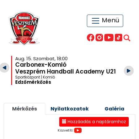
Menü
Aug. 15. Szombat, 18:00
Carbonex-Komló
Veszprém Handball Academy U21
Sportközpont | Komló
Edzőmérkőzés
Mérkőzés
Nyilatkozatok
Galéria
Hozzáadás a naptáramhoz
Közvetíti: