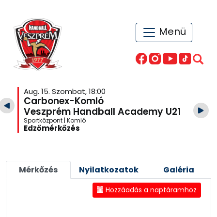
Menü
Aug. 15. Szombat, 18:00
Carbonex-Komló
Veszprém Handball Academy U21
Sportközpont | Komló
Edzőmérkőzés
Mérkőzés
Nyilatkozatok
Galéria
Hozzáadás a naptáramhoz