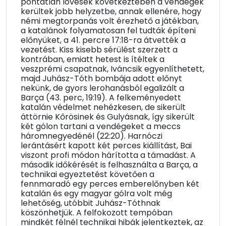
pontatlan lövések következtében a vendégek
kerültek jobb helyzetbe, annak ellenére, hogy
némi megtorpanás volt érezhető a játékban,
a katalánok folyamatosan fel tudták építeni
előnyüket, a 41. percre 17:18-ra átvették a
vezetést. Kiss kisebb sérülést szerzett a
kontrában, emiatt hetest is ítéltek a
veszprémi csapatnak, Iváncsik egyenlíthetett,
majd Juhász-Tóth bombája adott előnyt
nekünk, de gyors lerohanásból egalizált a
Barça (43. perc, 19:19). A felkeményedett
katalán védelmet nehézkesen, de sikerült
áttörnie Kőrösinek és Gulyásnak, így sikerült
két gólon tartani a vendégeket a meccs
háromnegyedénél (22:20). Harnóczi
lerántásért kapott két perces kiállítást, Bai
viszont profi módon hárította a támadást. A
második időkérését is felhasználta a Barça, a
technikai egyeztetést követően a
fennmaradó egy perces emberelőnyben két
katalán és egy magyar gólra volt még
lehetőség, utóbbit Juhász-Tóthnak
köszönhetjük. A felfokozott tempóban
mindkét félnél technikai hibák jelentkeztek, az