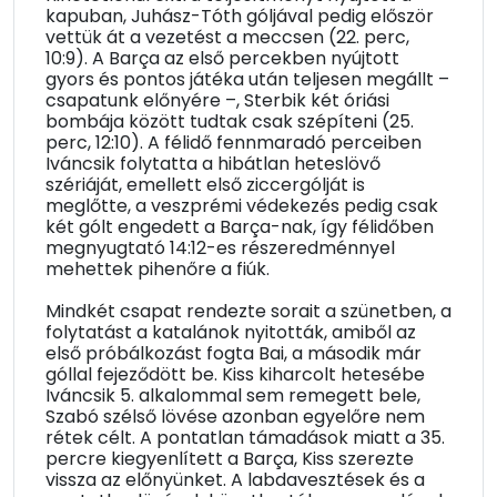
kapuban, Juhász-Tóth góljával pedig először
vettük át a vezetést a meccsen (22. perc,
10:9). A Barça az első percekben nyújtott
gyors és pontos játéka után teljesen megállt –
csapatunk előnyére –, Sterbik két óriási
bombája között tudtak csak szépíteni (25.
perc, 12:10). A félidő fennmaradó perceiben
Iváncsik folytatta a hibátlan heteslövő
szériáját, emellett első ziccergólját is
meglőtte, a veszprémi védekezés pedig csak
két gólt engedett a Barça-nak, így félidőben
megnyugtató 14:12-es részeredménnyel
mehettek pihenőre a fiúk.
Mindkét csapat rendezte sorait a szünetben, a
folytatást a katalánok nyitották, amiből az
első próbálkozást fogta Bai, a második már
góllal fejeződött be. Kiss kiharcolt hetesébe
Iváncsik 5. alkalommal sem remegett bele,
Szabó szélső lövése azonban egyelőre nem
rétek célt. A pontatlan támadások miatt a 35.
percre kiegyenlített a Barça, Kiss szerezte
vissza az előnyünket. A labdavesztések és a