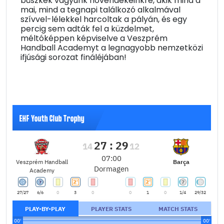
büszkék vagyunk növendékeinkre, akik mind a
mai, mind a tegnapi találkozó alkalmával
szívvel-lélekkel harcoltak a pályán, és egy
percig sem adták fel a küzdelmet,
méltóképpen képviselve a Veszprém
Handball Academyt a legnagyobb nemzetközi
ifjúsági sorozat fináléjában!