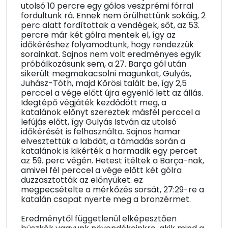
utolsó 10 percre egy gólos veszprémi fórral
fordultunk rá. Ennek nem örülhettünk sokáig, 2
perc alatt fordítottak a vendégek, sőt, az 53.
percre már két gólra mentek el, így az
időkéréshez folyamodtunk, hogy rendezzük
sorainkat. Sajnos nem volt eredményes egyik
próbálkozásunk sem, a 27. Barça gól után
sikerült megmakacsolni magunkat, Gulyás,
Juhász-Tóth, majd Kőrösi talált be, így 2,5
perccel a vége előtt újra egyenlő lett az állás.
Idegtépő végjáték kezdődött meg, a
katalánok előnyt szereztek másfél perccel a
lefújás előtt, így Gulyás István az utolsó
időkérését is felhasználta. Sajnos hamar
elvesztettük a labdát, a támadás során a
katalánok is kikérték a harmadik egy percet
az 59. perc végén. Hetest ítéltek a Barça-nak,
amivel fél perccel a vége előtt két gólra
duzzasztották az előnyüket. ez
megpecsételte a mérkőzés sorsát, 27:29-re a
katalán csapat nyerte meg a bronzérmet.
Eredménytől függetlenül elképesztően