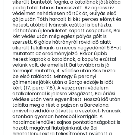
sikerült büntetőt fognia, a katalánok játékába
pedig több hiba is becsúszott. Az agresszív
védelmet nehézkesen törtük át, Gulyás első
gólja után Tóth harcolt ki két perces előnyt és
hetest, utóbbit Iváncsik ezúttal is behúzta.
Láthatóan új lendületet kapott csapatunk, Bai
két védés után még egész pályás gólt is
szerzett, 6 gólos hátrányról rövid idő alatt
sikerült felállnunk, a meccs negyedénél 6:8-at
mutatott az eredményjelző. Ekkor újabb
hetest kaptak a katalánok, a kapufa ezúttal
velünk volt, de emellett Bai továbbra is jó
formáját mutatta, 4. védése után Kiss húzta
be első találatát. Mintegy 8 percnyi
gólmentes játék után a Barça edzője is időt
kért (17. perc, 7:8). A veszprémi védelem
ezalkalommal is jelesre vizsgázott, Bai óriási
védése után Vers egyenlített. Hosszú idő után
találta meg a rést a pajzson a Barcelona,
amivel rövid időre átvette a vezetést, Iváncsik
azonban gyorsan hetesből korrigált. A
hatalmas lendület sajnos pontatlanságokat is
hozott magával fiataljainknál, de Bai
hihetetlenül extra teljesítményt nyújtott a