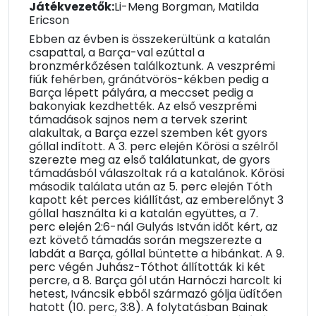
Játékvezetők:
Li-Meng Borgman, Matilda
Ericson
Ebben az évben is összekerültünk a katalán
csapattal, a Barça-val ezúttal a
bronzmérkőzésen találkoztunk. A veszprémi
fiúk fehérben, gránátvörös-kékben pedig a
Barça lépett pályára, a meccset pedig a
bakonyiak kezdhették. Az első veszprémi
támadások sajnos nem a tervek szerint
alakultak, a Barça ezzel szemben két gyors
góllal indított. A 3. perc elején Kőrösi a szélről
szerezte meg az első találatunkat, de gyors
támadásból válaszoltak rá a katalánok. Kőrösi
második találata után az 5. perc elején Tóth
kapott két perces kiállítást, az emberelőnyt 3
góllal használta ki a katalán együttes, a 7.
perc elején 2:6-nál Gulyás István időt kért, az
ezt követő támadás során megszerezte a
labdát a Barça, góllal büntette a hibánkat. A 9.
perc végén Juhász-Tóthot állították ki két
percre, a 8. Barça gól után Harnóczi harcolt ki
hetest, Iváncsik ebből származó gólja üdítően
hatott (10. perc, 3:8). A folytatásban Bainak