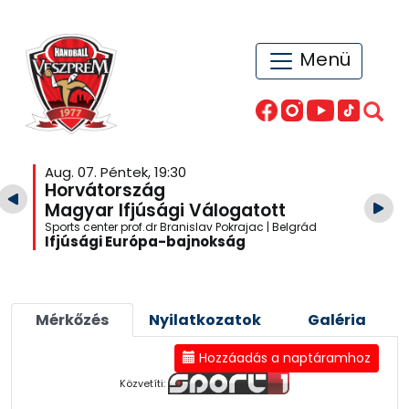
Menü
Aug. 07. Péntek, 19:30
Horvátország
Magyar Ifjúsági Válogatott
Sports center prof.dr Branislav Pokrajac | Belgrád
Ifjúsági Európa-bajnokság
Mérkőzés
Nyilatkozatok
Galéria
Hozzáadás a naptáramhoz
Közvetíti: