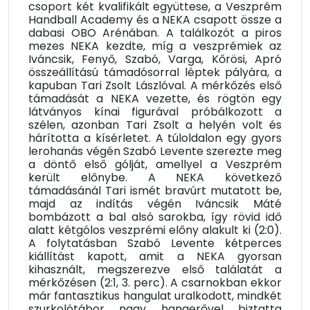
csoport két kvalifikált együttese, a Veszprém
Handball Academy és a NEKA csapott össze a
dabasi OBO Arénában. A találkozót a piros
mezes NEKA kezdte, míg a veszprémiek az
Iváncsik, Fenyő, Szabó, Varga, Kőrösi, Apró
összeállítású támadósorral léptek pályára, a
kapuban Tari Zsolt Lászlóval. A mérkőzés első
támadását a NEKA vezette, és rögtön egy
látványos kínai figurával próbálkozott a
szélen, azonban Tari Zsolt a helyén volt és
hárította a kísérletet. A túloldalon egy gyors
lerohanás végén Szabó Levente szerezte meg
a döntő első gólját, amellyel a Veszprém
került előnybe. A NEKA következő
támadásánál Tari ismét bravúrt mutatott be,
majd az indítás végén Iváncsik Máté
bombázott a bal alsó sarokba, így rövid idő
alatt kétgólos veszprémi előny alakult ki (2:0).
A folytatásban Szabó Levente kétperces
kiállítást kapott, amit a NEKA gyorsan
kihasznált, megszerezve első találatát a
mérkőzésen (2:1, 3. perc). A csarnokban ekkor
már fantasztikus hangulat uralkodott, mindkét
szurkolótábor nagy hangerővel biztatta