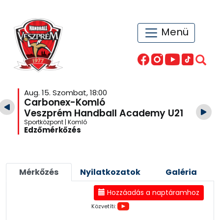
Menü
Aug. 15. Szombat, 18:00
Carbonex-Komló
Veszprém Handball Academy U21
Sportközpont | Komló
Edzőmérkőzés
Mérkőzés
Nyilatkozatok
Galéria
Hozzáadás a naptáramhoz
Közvetíti: