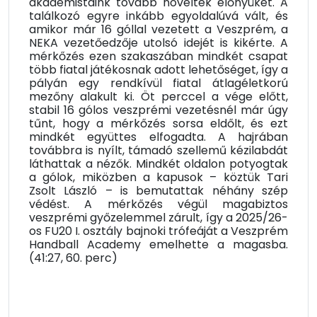
akadémistáink tovább növelték előnyüket. A
találkozó egyre inkább egyoldalúvá vált, és
amikor már 16 góllal vezetett a Veszprém, a
NEKA vezetőedzője utolsó idejét is kikérte. A
mérkőzés ezen szakaszában mindkét csapat
több fiatal játékosnak adott lehetőséget, így a
pályán egy rendkívül fiatal átlagéletkorú
mezőny alakult ki. Öt perccel a vége előtt,
stabil 16 gólos veszprémi vezetésnél már úgy
tűnt, hogy a mérkőzés sorsa eldőlt, és ezt
mindkét együttes elfogadta. A hajrában
továbbra is nyílt, támadó szellemű kézilabdát
láthattak a nézők. Mindkét oldalon potyogtak
a gólok, miközben a kapusok – köztük Tari
Zsolt László – is bemutattak néhány szép
védést. A mérkőzés végül magabiztos
veszprémi győzelemmel zárult, így a 2025/26-
os FU20 I. osztály bajnoki trófeáját a Veszprém
Handball Academy emelhette a magasba.
(41:27, 60. perc)