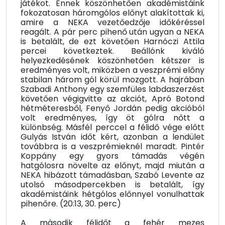
játékot. Ennek köszönhetően akadémistáink
fokozatosan háromgólos előnyt alakítottak ki,
amire a NEKA vezetőedzője időkéréssel
reagált. A pár perc pihenő után ugyan a NEKA
is betalált, de ezt követően Harnóczi Attila
percei következtek. Beállónk kiváló
helyezkedésének köszönhetően kétszer is
eredményes volt, miközben a veszprémi előny
stabilan három gól körül mozgott. A hajrában
Szabadi Anthony egy szemfüles labdaszerzést
követően végigvitte az akciót, Apró Botond
hétméteresből, Fenyő Jordán pedig akcióból
volt eredményes, így öt gólra nőtt a
különbség. Másfél perccel a félidő vége előtt
Gulyás István időt kért, azonban a lendület
továbbra is a veszprémieknél maradt. Pintér
Koppány egy gyors támadás végén
hatgólosra növelte az előnyt, majd miután a
NEKA hibázott támadásban, Szabó Levente az
utolsó másodpercekben is betalált, így
akadémistáink hétgólos előnnyel vonulhattak
pihenőre. (20:13, 30. perc)
A második félidőt a fehér mezes