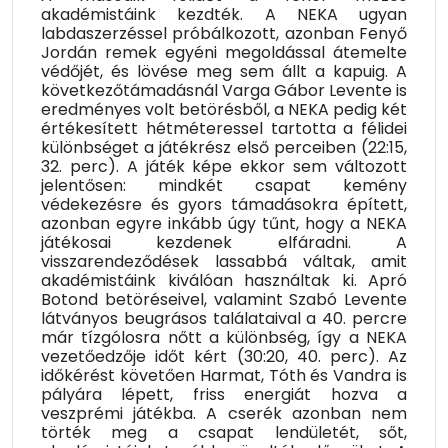
akadémistáink kezdték. A NEKA ugyan
labdaszerzéssel próbálkozott, azonban Fenyő
Jordán remek egyéni megoldással átemelte
védőjét, és lövése meg sem állt a kapuig. A
következőtámadásnál Varga Gábor Levente is
eredményes volt betörésből, a NEKA pedig két
értékesített hétméteressel tartotta a félidei
különbséget a játékrész első perceiben (22:15,
32. perc). A játék képe ekkor sem változott
jelentősen: mindkét csapat kemény
védekezésre és gyors támadásokra épített,
azonban egyre inkább úgy tűnt, hogy a NEKA
játékosai kezdenek elfáradni. A
visszarendeződések lassabbá váltak, amit
akadémistáink kiválóan használtak ki. Apró
Botond betöréseivel, valamint Szabó Levente
látványos beugrásos találataival a 40. percre
már tízgólosra nőtt a különbség, így a NEKA
vezetőedzője időt kért (30:20, 40. perc). Az
időkérést követően Harmat, Tóth és Vandra is
pályára lépett, friss energiát hozva a
veszprémi játékba. A cserék azonban nem
törték meg a csapat lendületét, sőt,