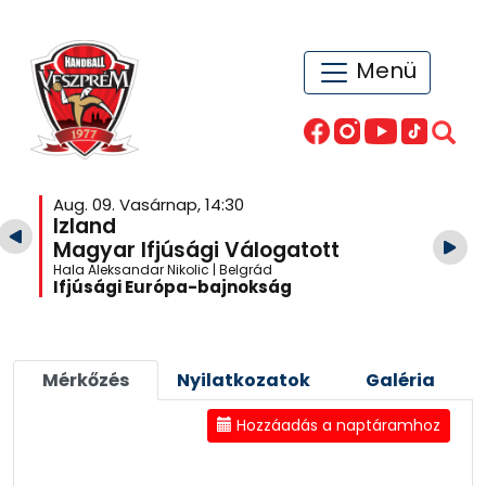
Menü
Aug. 09. Vasárnap, 14:30
Izland
Magyar Ifjúsági Válogatott
Hala Aleksandar Nikolic | Belgrád
Ifjúsági Európa-bajnokság
Mérkőzés
Nyilatkozatok
Galéria
Hozzáadás a naptáramhoz