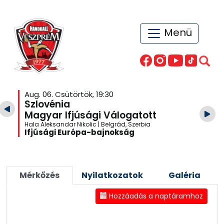
Menü
Aug. 06. Csütörtök, 19:30
Szlovénia
Magyar Ifjúsági Válogatott
Hala Aleksandar Nikolic | Belgrád, Szerbia
Ifjúsági Európa-bajnokság
Mérkőzés
Nyilatkozatok
Galéria
Hozzáadás a naptáramhoz