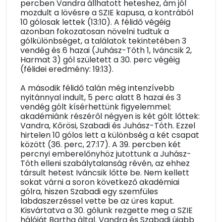
percben Vandra állhatott heteshez, ám jól
mozdult a lövésre a SZIE kapusa, a kontrából
10 gólosak lettek (13:10). A félidő végéig
azonban fokozatosan növelni tudtuk a
gólkülönbséget, a találatok tekintetében 3
vendég és 6 hazai (Juhász-Tóth 1, Iváncsik 2,
Harmat 3) gól született a 30. perc végéig
(félidei eredmény: 19:13).
A második félidő talán még intenzívebb
nyitánnyal indult, 5 perc alatt 8 hazai és 3
vendég gólt kísérhettünk figyelemmel;
akadémiánk részéről négyen is két gólt lőttek:
Vandra, Kőrösi, Szabadi és Juhász-Tóth. Ezzel
hirtelen 10 gólos lett a különbség a két csapat
között (36. perc, 27:17). A 39. percben két
percnyi emberelőnyhöz jutottunk a Juhász-
Tóth elleni szabálytalanság révén, az ehhez
társult hetest Iváncsik lőtte be. Nem kellett
sokat várni a soron következő akadémiai
gólra, hiszen Szabadi egy szemfüles
labdaszerzéssel vette be az üres kaput.
Kisvártatva a 30. gólunk rezgette meg a SZIE
hálóját Bartha által. Vandra és Szabadi újabb