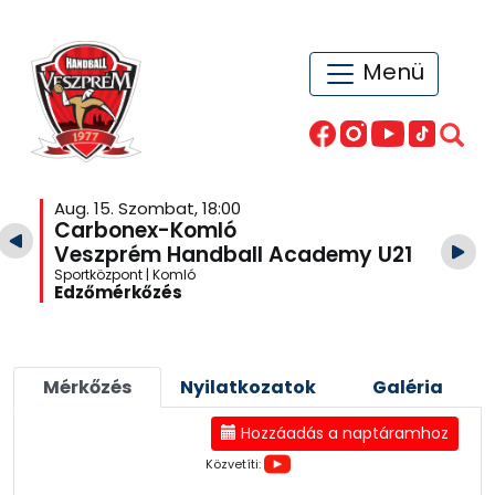
Menü
Aug. 15. Szombat, 18:00
Carbonex-Komló
Veszprém Handball Academy U21
Sportközpont | Komló
Edzőmérkőzés
Mérkőzés
Nyilatkozatok
Galéria
Hozzáadás a naptáramhoz
Közvetíti: