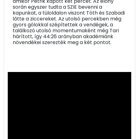
amikor Petrik kapott két percet. Az előny
során egyszer tudta a SZIE bevenni a
kapunkat, a túloldalon viszont Tóth és Szabadi
lőtte a ziccereket. Az utolsó percekben még
gyors gólokkal szépítettek a vendégek, a
találkozó utolsó momentumaként még Tari
hárított, így 44:26 arányban akadémiánk
növendékei szerezték meg a két pontot.