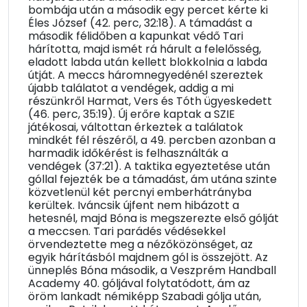
bombája után a második egy percet kérte ki
Éles József (42. perc, 32:18). A támadást a
második félidőben a kapunkat védő Tari
hárította, majd ismét rá hárult a felelősség,
eladott labda után kellett blokkolnia a labda
útját. A meccs háromnegyedénél szereztek
újabb találatot a vendégek, addig a mi
részünkről Harmat, Vers és Tóth ügyeskedett
(46. perc, 35:19). Új erőre kaptak a SZIE
játékosai, váltottan érkeztek a találatok
mindkét fél részéről, a 49. percben azonban a
harmadik időkérést is felhasználták a
vendégek (37:21). A taktika egyeztetése után
góllal fejezték be a támadást, ám utána szinte
közvetlenül két percnyi emberhátrányba
kerültek. Iváncsik újfent nem hibázott a
hetesnél, majd Bóna is megszerezte első gólját
a meccsen. Tari parádés védésekkel
örvendeztette meg a nézőközönséget, az
egyik hárításból majdnem gól is összejött. Az
ünneplés Bóna második, a Veszprém Handball
Academy 40. góljával folytatódott, ám az
öröm lankadt némiképp Szabadi gólja után,