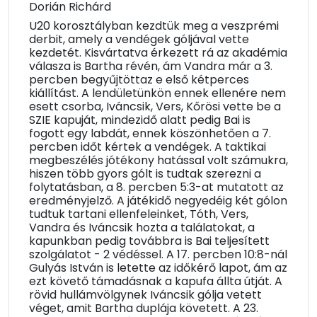
Dorián Richárd
U20 korosztályban kezdtük meg a veszprémi
derbit, amely a vendégek góljával vette
kezdetét. Kisvártatva érkezett rá az akadémia
válasza is Bartha révén, ám Vandra már a 3.
percben begyűjtöttaz e első kétperces
kiállítást. A lendületünkön ennek ellenére nem
esett csorba, Iváncsik, Vers, Kőrösi vette be a
SZIE kapuját, mindezidő alatt pedig Bai is
fogott egy labdát, ennek köszönhetően a 7.
percben időt kértek a vendégek. A taktikai
megbeszélés jótékony hatással volt számukra,
hiszen több gyors gólt is tudtak szerezni a
folytatásban, a 8. percben 5:3-at mutatott az
eredményjelző. A játékidő negyedéig két gólon
tudtuk tartani ellenfeleinket, Tóth, Vers,
Vandra és Iváncsik hozta a találatokat, a
kapunkban pedig továbbra is Bai teljesített
szolgálatot - 2 védéssel. A 17. percben 10:8-nál
Gulyás István is letette az időkérő lapot, ám az
ezt követő támadásnak a kapufa állta útját. A
rövid hullámvölgynek Iváncsik gólja vetett
véget, amit Bartha duplája követett. A 23.