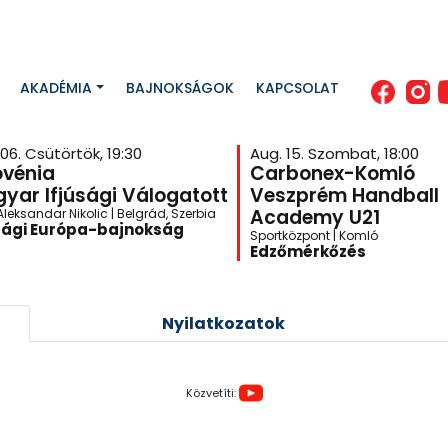
AKADÉMIA
BAJNOKSÁGOK
KAPCSOLAT
06. Csütörtök, 19:30
Aug. 15. Szombat, 18:00
ovénia
Carbonex-Komló
yar Ifjúsági Válogatott
Veszprém Handball
Academy U21
leksandar Nikolic | Belgrád, Szerbia
sági Európa-bajnokság
Sportközpont | Komló
Edzőmérkőzés
Nyilatkozatok
Közvetíti: