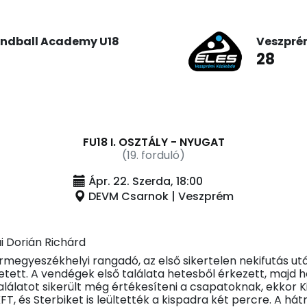
ndball Academy U18
Veszpré
28
FU18 I. OSZTÁLY - NYUGAT
(19. forduló)
Ápr. 22. Szerda, 18:00
DEVM Csarnok | Veszprém
i Dorián Richárd
rmegyeszékhelyi rangadó, az első sikertelen nekifutás u
vetett. A vendégek első találata hetesből érkezett, majd
 találatot sikerült még értékesíteni a csapatoknak, ekkor K
FT, és Sterbiket is leültették a kispadra két percre. A há