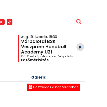
Aug. 19. Szerda, 18:30
Aug. 26. S
Várpalotai BSK
Veszpr
Veszprém Handball
Academ
Academy U21
Várpalo
Gál Gyula Sportcsarnok | Várpalota
One Veszpré
Edzőmérkőzés
Edzőmér
Galéria
Hozzáadás a naptáramhoz