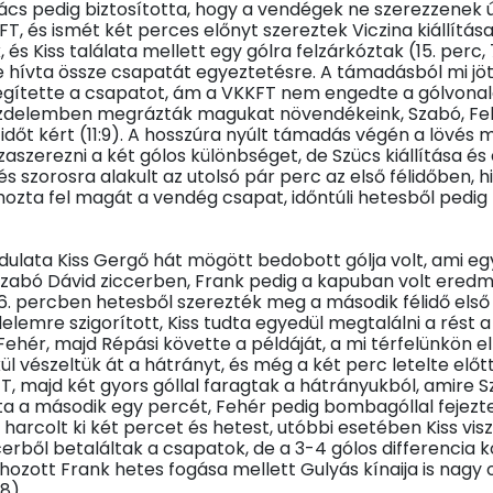
cs pedig biztosította, hogy a vendégek ne szerezzenek úja
KFT, és ismét két perces előnyt szereztek Viczina kiállítá
 és Kiss találata mellett egy gólra felzárkóztak (15. perc
e hívta össze csapatát egyeztetésre. A támadásból mi jött
egítette a csapatot, ám a VKKFT nem engedte a gólvonalon 
ti küzdelemben megrázták magukat növendékeink, Szabó, Fe
s időt kért (11:9). A hosszúra nyúlt támadás végén a lövés
aszerezni a két gólos különbséget, de Szücs kiállítása é
s szorosra alakult az utolsó pár perc az első félidőben, hi
ozta fel magát a vendég csapat, időntúli hetesből pedig k
ulata Kiss Gergő hát mögött bedobott gólja volt, ami eg
Szabó Dávid ziccerben, Frank pedig a kapuban volt eredm
 36. percben hetesből szerezték meg a második félidő első
delemre szigorított, Kiss tudta egyedül megtalálni a rést 
hér, majd Répási követte a példáját, a mi térfelünkön el
ül vészeltük át a hátrányt, és még a két perc letelte előt
T, majd két gyors góllal faragtak a hátrányukból, amire S
álta a második egy percét, Fehér pedig bombagóllal fejezt
harcolt ki két percet és hetest, utóbbi esetében Kiss visz
cerből betaláltak a csapatok, de a 3-4 gólos differencia
hozott Frank hetes fogása mellett Gulyás kínaija is nagy
8).