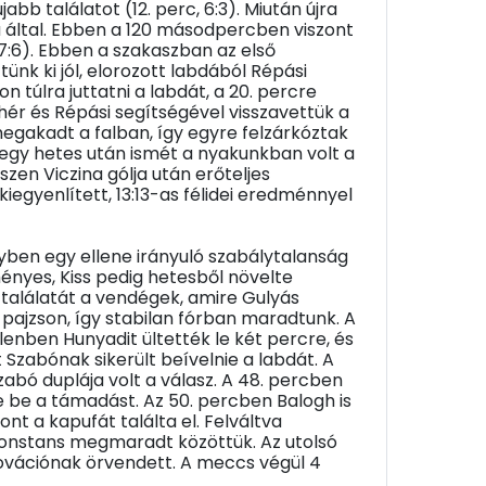
bb találatot (12. perc, 6:3). Miután újra
sa által. Ebben a 120 másodpercben viszont
, 7:6). Ebben a szakaszban az első
ünk ki jól, elorozott labdából Répási
túlra juttatni a labdát, a 20. percre
hér és Répási segítségével visszavettük a
 megakadt a falban, így egyre felzárkóztak
s egy hetes után ismét a nyakunkban volt a
szen Viczina gólja után erőteljes
iegyenlített, 13:13-as félidei eredménnyel
yben egy ellene irányuló szabálytalanság
ényes, Kiss pedig hetesből növelte
 találatát a vendégek, amire Gulyás
a pajzson, így stabilan fórban maradtunk. A
lenben Hunyadit ültették le két percre, és
t Szabónak sikerült beívelnie a labdát. A
zabó duplája volt a válasz. A 48. percben
e be a támadást. Az 50. percben Balogh is
ont a kapufát találta el. Felváltva
 konstans megmaradt közöttük. Az utolsó
 ovációnak örvendett. A meccs végül 4