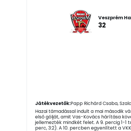
Veszprém Ha
32
Játékvezetők:
Papp Richárd Csaba, Szala
Hazai támadással indult a mai második vá
első gólját, amit Vas-Kovács hárítása kö
jellemezték mindkét felet. A 9. percig 1-1
perc, 3:2). A 10. percben egyenlített a VKK