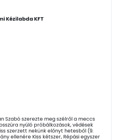
mi Kézilabda KFT
tán Szabó szerezte meg szélről a meccs
 hosszúra nyúló próbálkozások, védések
iss szerzett nekünk előnyt hetesből (9.
trány ellenére Kiss kétszer, Répási egyszer