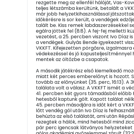
rezgette meg az ellenfél hálóját, Vas-Ková
teljes létszámba kerültünk, betalált a VK
már jobb helyzetkihasználással játszottak,
időkérésre is sor került, a vendégek edzőj
talált be. Kiss remek labdaszerzésekkel s
egálra jöttek fel (8:8). A fej-fej mellet
vezetést, a 25. percben viszont Ivo Díaz i
a vendégek. Gulyás Bende igyekezett vissz
VKKFT. Kifejezetten pörgősre, izgalmasra é
védekezéssel és jó kapusteljesítménnyel h
mentek az öltőzbe a csapatok.
A második játékrész első kiemelkedő mozd
miatt két perces emberelőnyt is hozott. 
tovább az előnyünket (35. perc, 16:13). A
találata volt a válasz. A VKKFT ismét a vé
41. percben két gyors támadásból előbb Fe
hetesből kaptunk gólt. Kapott találat nélk
45. percben másodjára is időt kért a VKKF
lőtt vendég gól után Ivo Díaz is felhaszn
behúzta az első találatát, ami után Répási 
rezegtek a hálók, mind hetesből mind zic
pár perc igencsak látványos helyzeteket 
gólos akadémiai győzelemmel zárult (32:2