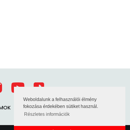
Weboldalunk a felhasználói élmény
UMOK
TAO HATÁROZATOK
fokozása érdekében sütiket használ.
Részletes információk