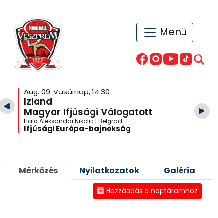
Menü
Aug. 09. Vasárnap, 14:30
Izland
Magyar Ifjúsági Válogatott
Hala Aleksandar Nikolic | Belgrád
Ifjúsági Európa-bajnokság
Mérkőzés
Nyilatkozatok
Galéria
Hozzáadás a naptáramhoz