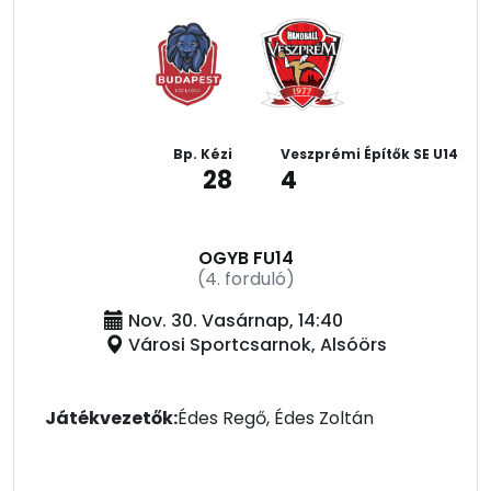
Bp. Kézi
Veszprémi Építők SE U14
28
4
OGYB FU14
(4. forduló)
Nov. 30. Vasárnap, 14:40
Városi Sportcsarnok, Alsóörs
Játékvezetők:
Édes Regő, Édes Zoltán