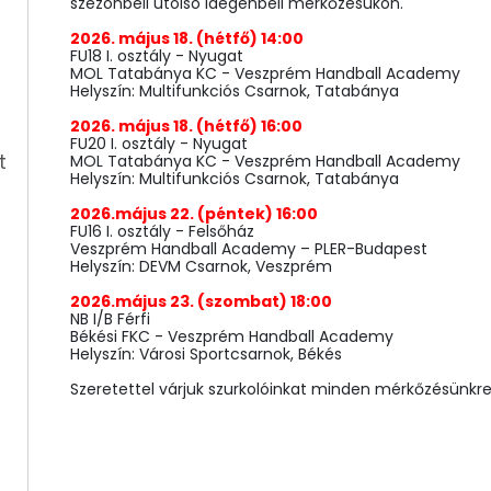
szezonbeli utolsó idegenbeli mérkőzésükön.
2026. május 18. (hétfő) 14:00
FU18 I. osztály - Nyugat
MOL Tatabánya KC - Veszprém Handball Academy
Helyszín: Multifunkciós Csarnok, Tatabánya
2026. május 18. (hétfő) 16:00
FU20 I. osztály - Nyugat
t
MOL Tatabánya KC - Veszprém Handball Academy
Helyszín: Multifunkciós Csarnok, Tatabánya
2026.május 22. (péntek) 16:00
FU16 I. osztály - Felsőház
Veszprém Handball Academy – PLER-Budapest
Helyszín: DEVM Csarnok, Veszprém
2026.május 23. (szombat) 18:00
NB I/B Férfi
Békési FKC - Veszprém Handball Academy
Helyszín: Városi Sportcsarnok, Békés
Szeretettel várjuk szurkolóinkat minden mérkőzésünkre