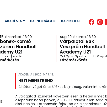
AKADÉMIA
BAJNOKSÁGOK
KAPCSOLAT
 15. Szombat, 18:00
Aug. 19. Szerda, 18:30
bonex-Komló
Várpalotai BSK
zprém Handball
Veszprém Handball
demy U21
Academy U21
központ | Komló
Gál Gyula Sportcsarnok | Várpa
őmérkőzés
Edzőmérkőzés
AKADÉMIA | 2026. MÁJ. 18.
HETI MENETREND
A héten véget ér az U16-os bajnokság, valamint lezár
A válogatott szünetet követően ezen a héten ismét b
csapatunk hazai pályán, a PLER-Budapest ellen zárja 
az
első napján, Tatabányán fejezi be az alapszakaszt. U