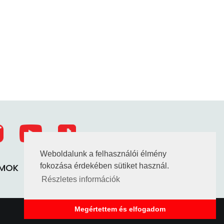
Weboldalunk a felhasználói élmény
UMOK
TAO HATÁROZATOK
fokozása érdekében sütiket használ.
Részletes információk
Megértettem és elfogadom