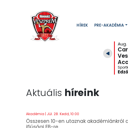
HÍREK
PRE-AKADÉMIA
:30
Aug. 07. Péntek, 19:30
Aug.
Horvátország
Car
 Válogatott
Magyar Ifjúsági Válogatott
Ves
Aca
Belgrád, Szerbia
Sports center prof.dr Branislav Pokrajac |
jnokság
Belgrád
Sport
Ifjúsági Európa-bajnokság
Edz
Aktuális
híreink
Akadémia | Júl. 28. Kedd, 10:00
Összesen 10-en utaznak akadémiánkról 
ifjúsági EB-re