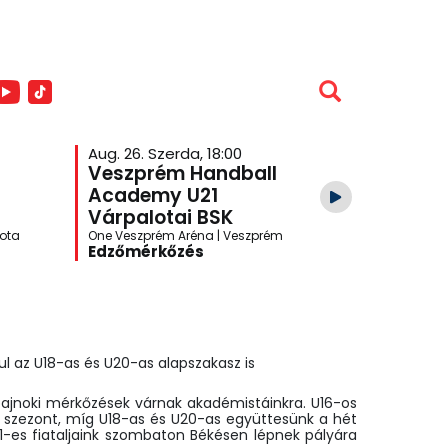
Aug. 26. Szerda, 18:00
Veszprém Handball
Academy U21
Várpalotai BSK
lota
One Veszprém Aréna | Veszprém
Edzőmérkőzés
ul az U18-as és U20-as alapszakasz is
ajnoki mérkőzések várnak akadémistáinkra. U16-os
a szezont, míg U18-as és U20-as együttesünk a hét
21-es fiataljaink szombaton Békésen lépnek pályára