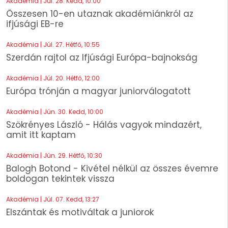
Akadémia | Júl. 28. Kedd, 10:00
Összesen 10-en utaznak akadémiánkról az
ifjúsági EB-re
Akadémia | Júl. 27. Hétfő, 10:55
Szerdán rajtol az Ifjúsági Európa-bajnokság
Akadémia | Júl. 20. Hétfő, 12:00
Európa trónján a magyar juniorválogatott
Akadémia | Jún. 30. Kedd, 10:00
Szökrényes László - Hálás vagyok mindazért,
amit itt kaptam
Akadémia | Jún. 29. Hétfő, 10:30
Balogh Botond - Kivétel nélkül az összes évemre
boldogan tekintek vissza
Akadémia | Júl. 07. Kedd, 13:27
Elszántak és motiváltak a juniorok