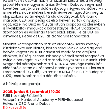
Az U18-as és U20-as fiúk már lázasan készülnek a hétvégi
próbatételekre, ugyanis június 6-7-én, Dabason egymást
követően tartják a serdülő és ifjúsági négyes döntőket. Mint
ismeretes, növendékeink eredményesen ugrották meg az
alapszakasz során eléjük táruló akadályokat, U18-ban a
második, U20-ban pedig az első helyen zárták a nyugati
ágat, ezzel Ivo Díaz és Gulyás István csapatai az idei évben
is kvalifikálták magukat a korosztályos FINAL4 viadalokra.
Szombaton és vasárnap tehát eldől, sikerül-e az U18-as
címvédés, illetve az U20-as trófea visszahódítása.
Mindkét korcsoportban már az elődöntők során komoly
küzdelmekre van kilátás, hiszen serdülőink a keleti ág első
helyén végzett PLER-Budapesttel mérik össze erejüket
elsőként, ifjúsági csapatunk pedig vérbeli hazai rangadóval
nyitja a hétvégét: a keleti második helyezett OTP Bank-Pick
Szegeddel párbajoznak majd. A FINAL4 hétvége másik két
elődöntője során a Széchenyi István Egyetem HT-Éles és a
Ferencvárosi TC (U18), valamint a NEKA és a PLER-Budapest
(U20) csatáznak majd a döntőbe jutásért.
A hétvége programja:
2026. június 6. (szombat) 10:30
FU18 I. osztály Elődöntő
Veszprém Hanbdall Academy - PLER-Budapest
Helyszín: OBO Aréna, Dabas
Élő közvetítés