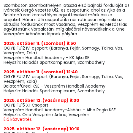
Szombaton Szombathelyen játssza első bajnoki fordulóját az
Iváncsik Gergő vezette U12-es csapatunk, ahol az Ajka és a
Balatonfüred korosztályos együtteseivel mérik össze
erejüket. Három U15 csapatunk már rutinosan vág neki az
aktuális fordulónak most vasárnap, Veszprém és Mezőszilas
együttesünk Várpalotán, míg alsóörsi növendékeink a One
Veszrpém Arénában lépnek pályára.
2025. október 11. (szombat) 9:50
OGYB FU12 IV. csoport (Baranya, Fejér, Somogy, Tolna, Vas,
Veszprém, Zala)
Veszprém Handball Academy - KK Ajka SE
Helyszín: Haladás Sportkomplexum, Szombathely
2025. október 11. (szombat) 12:40
OGYB FU12 IV. csoport (Baranya, Fejér, Somogy, Tolna, Vas,
Veszprém, Zala)
Balatonfüredi KSE - Veszprém Handball Academy
Helyszín: Haladás Sportkomplexum, Szombathely
2025. október 12. (vasárnap) 9:00
OGYB FU15 XI. Csoport
Veszprém Handball Academy-Alsóörs - Alba Regia KSE
Helyszín: One Veszprém Aréna, Veszprém
Élő közvetítés
2025. október 12. (vasárnap) 10:10