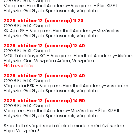
OGYB FU15 IX. Csoport
Veszprém Handball Academy-Veszprém - Éles KISE I.
Helyszín: Gál Gyula Sportcsarnok, Várpalota
2025. október 12. (vasárnap) 11:20
OGYB FU15 IX. Csoport
KK Ajka SE - Veszprém Handball Academy-Mezőszilas
Helyszín: Gál Gyula Sportcsarnok, Várpalota
2025. október 12. (vasárnap) 13:40
OGYB FU15 XI. Csoport
MOL Tatabánya KC - Veszprém Handball Academy-Alsóörs
Helyszín: One Veszprém Aréna, Veszprém
Élő közvetítés
2025. október 12. (vasárnap) 13:40
OGYB FU15 IX. Csoport
Várpalotai BSK - Veszprém Handball Academy-Veszprém
Helyszín: Gál Gyula Sportcsarnok, Várpalota
2025. október 12. (vasárnap) 14:50
OGYB FU15 IX. Csoport
Veszprém Handball Academy-Mezőszilas - Éles KISE II.
Helyszín: Gál Gyula Sportcsarnok, Várpalota
Szeretettel várjuk szurkolóinkat minden mérkőzésünkre.
Hajrá Veszprém!