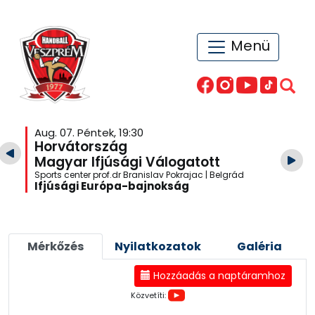
Menü
Aug. 07. Péntek, 19:30
Horvátország
Magyar Ifjúsági Válogatott
Sports center prof.dr Branislav Pokrajac | Belgrád
Ifjúsági Európa-bajnokság
Mérkőzés
Nyilatkozatok
Galéria
Hozzáadás a naptáramhoz
Közvetíti: