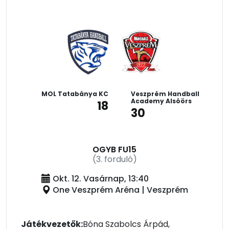
MOL Tatabánya KC
Veszprém Handball
Academy Alsóörs
18
30
OGYB FU15
(3. forduló)
Okt. 12. Vasárnap, 13:40
One Veszprém Aréna | Veszprém
Játékvezetők:
Bóna Szabolcs Árpád,