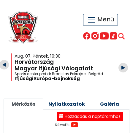
Menü
Aug. 07. Péntek, 19:30
Horvátország
Magyar Ifjúsági Válogatott
Sports center prof.dr Branislav Pokrajac | Belgrád
Ifjúsági Európa-bajnokság
Mérkőzés
Nyilatkozatok
Galéria
Hozzáadás a naptáramhoz
Közvetíti: