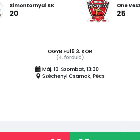
Simontornyai KK
One Ves
20
25
OGYB FU15 3. KÖR
(4. forduló)
Máj. 10. Szombat, 13:30
Széchenyi Csarnok, Pécs