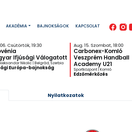
AKADÉMIA
BAJNOKSÁGOK
KAPCSOLAT
06. Csütörtök, 19:30
Aug. 15. Szombat, 18:00
ovénia
Carbonex-Komló
yar Ifjúsági Válogatott
Veszprém Handball
Academy U21
leksandar Nikolic | Belgrád, Szerbia
sági Európa-bajnokság
Sportközpont | Komló
Edzőmérkőzés
Nyilatkozatok