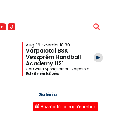
Aug. 19. Szerda, 18:30
Aug. 26. S
Várpalotai BSK
Veszpr
Veszprém Handball
Academ
Academy U21
Várpalo
Gál Gyula Sportcsarnok | Várpalota
One Veszpré
Edzőmérkőzés
Edzőmér
Galéria
Hozzáadás a naptáramhoz