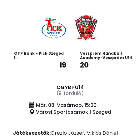
OTP Bank - Pick Szeged
Veszprém Handball
II.
Academy-Veszprém U14
19
20
OGYB FU14
(9. forduló)
Már. 08. Vasárnap, 15:00
Városi Sportcsarnok | Szeged
Játékvezetők:
Grézló József, Miklós Dániel