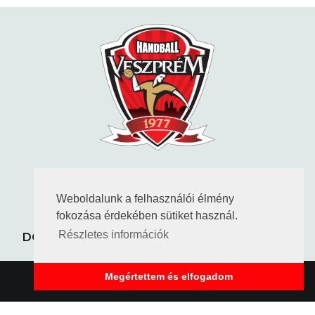
KÖVESS MINKET
Weboldalunk a felhasználói élmény
fokozása érdekében sütiket használ.
ADATVÉDELEM
KAPCSOLAT
DOKUMENTUMOK
TAO HATÁROZATOK
Részletes információk
Megértettem és elfogadom