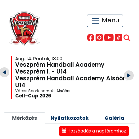
Menü
Aug. 14. Péntek, 13:00
Veszprém Handball Academy
Veszprém I. - U14
Veszprém Handball Academy Alsóörs -
U14
Városi Sportcsarnok | Alsóörs
Cell-Cup 2026
Mérkőzés
Nyilatkozatok
Galéria
Hozzáadás a naptáramhoz