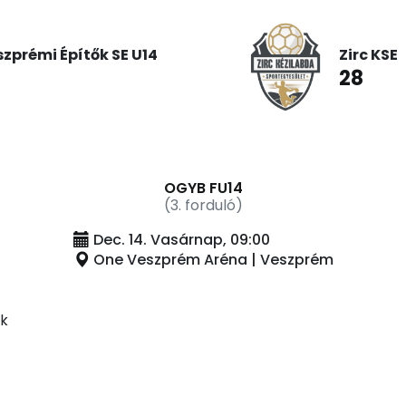
zprémi Építők SE U14
Zirc KSE
28
OGYB FU14
(3. forduló)
Dec. 14. Vasárnap, 09:00
One Veszprém Aréna | Veszprém
rk