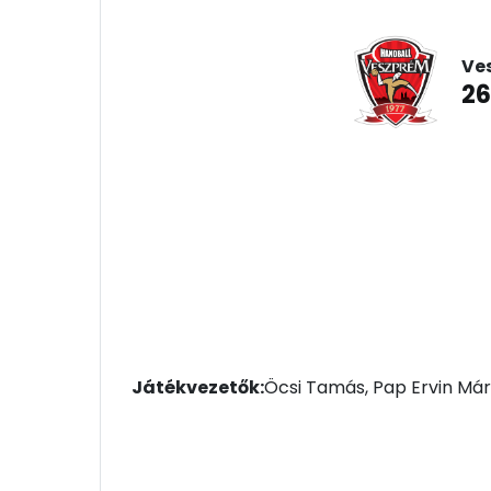
Ves
26
Játékvezetők:
Öcsi Tamás, Pap Ervin Má