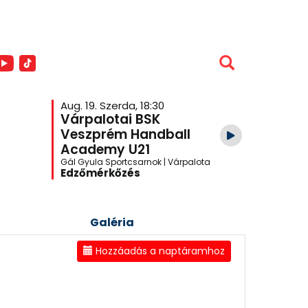
Aug. 19. Szerda, 18:30
Aug. 26. S
Várpalotai BSK
Veszpr
Veszprém Handball
Academ
Academy U21
Várpalo
Gál Gyula Sportcsarnok | Várpalota
One Veszpré
Edzőmérkőzés
Edzőmér
Galéria
Hozzáadás a naptáramhoz