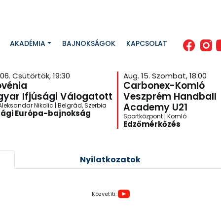
AKADÉMIA
BAJNOKSÁGOK
KAPCSOLAT
06. Csütörtök, 19:30
Aug. 15. Szombat, 18:00
ovénia
Carbonex-Komló
yar Ifjúsági Válogatott
Veszprém Handball
Academy U21
leksandar Nikolic | Belgrád, Szerbia
sági Európa-bajnokság
Sportközpont | Komló
Edzőmérkőzés
Nyilatkozatok
Közvetíti: