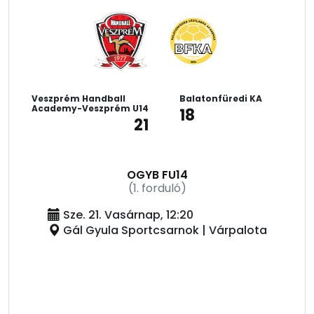
Veszprém Handball
Balatonfüredi KA
Academy-Veszprém U14
18
21
OGYB FU14
(1. forduló)
Sze. 21. Vasárnap, 12:20
Gál Gyula Sportcsarnok | Várpalota