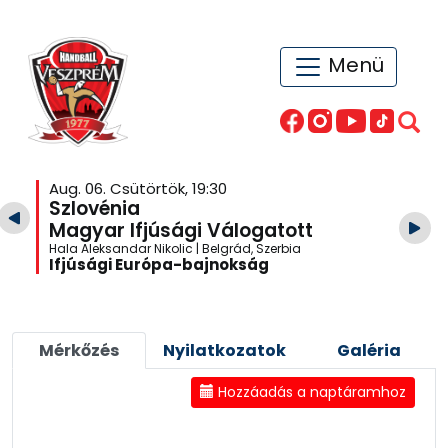
Menü
Aug. 06. Csütörtök, 19:30
Szlovénia
Magyar Ifjúsági Válogatott
Hala Aleksandar Nikolic | Belgrád, Szerbia
Ifjúsági Európa-bajnokság
Mérkőzés
Nyilatkozatok
Galéria
Hozzáadás a naptáramhoz