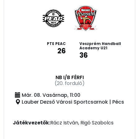
PTE PEAC
Veszprém Handball
Academy U21
26
36
NB I/B FÉRFI
(20. forduló)
Már. 08. Vasárnap, 11:00
Lauber Dezső Városi Sportcsarnok | Pécs
Játékvezetők:
Rácz István, Rigó Szabolcs