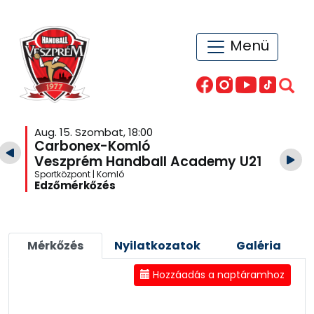
Menü
Aug. 15. Szombat, 18:00
Carbonex-Komló
Veszprém Handball Academy U21
Sportközpont | Komló
Edzőmérkőzés
Mérkőzés
Nyilatkozatok
Galéria
Hozzáadás a naptáramhoz