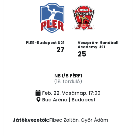
PLER-Budapest U21
Veszprém Handball
Academy U21
27
25
NB I/B FÉRFI
(18. forduló)
Feb. 22. Vasárnap, 17:00
Bud Aréna | Budapest
Játékvezetők:
Fibec Zoltán, Győr Ádám