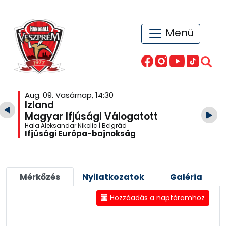
Menü
Aug. 09. Vasárnap, 14:30
Izland
Magyar Ifjúsági Válogatott
Hala Aleksandar Nikolic | Belgrád
Ifjúsági Európa-bajnokság
Mérkőzés
Nyilatkozatok
Galéria
Hozzáadás a naptáramhoz