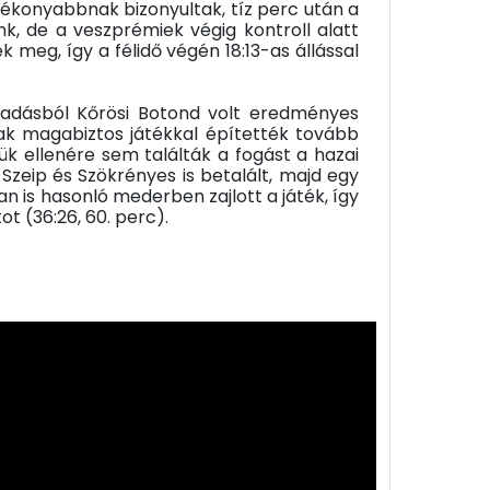
ékonyabbnak bizonyultak, tíz perc után a
nk, de a veszprémiek végig kontroll alatt
meg, így a félidő végén 18:13-as állással
madásból Kőrösi Botond volt eredményes
ak magabiztos játékkal építették tovább
k ellenére sem találták a fogást a hazai
Szeip és Szökrényes is betalált, majd egy
n is hasonló mederben zajlott a játék, így
 (36:26, 60. perc).