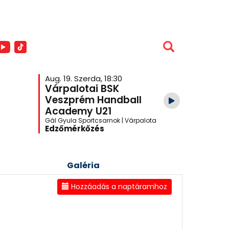
Aug. 19. Szerda, 18:30
Aug. 26. S
Várpalotai BSK
Veszpr
Veszprém Handball
Academ
Academy U21
Várpalo
Gál Gyula Sportcsarnok | Várpalota
One Veszpré
Edzőmérkőzés
Edzőmér
Galéria
Hozzáadás a naptáramhoz