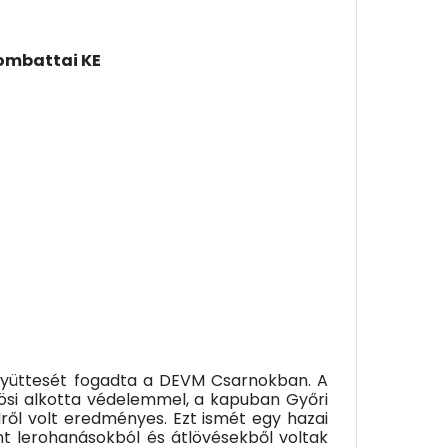
ombattai KE
gyüttesét fogadta a DEVM Csarnokban. A
ösi alkotta védelemmel, a kapuban Győri
lről volt eredményes. Ezt ismét egy hazai
nt lerohanásokból és átlövésekből voltak