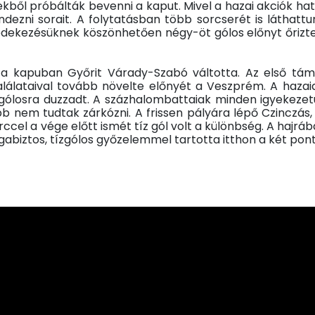
ől próbálták bevenni a kaput. Mivel a hazai akciók hat
ezni sorait. A folytatásban több sorcserét is láthattu
édekezésüknek köszönhetően négy-öt gólos előnyt őriztek 
, a kapuban Győrit Várady-Szabó váltotta. Az első tá
lálataival tovább növelte előnyét a Veszprém. A hazai
gólosra duzzadt. A százhalombattaiak minden igyekezetü
b nem tudtak zárkózni. A frissen pályára lépő Czinczás, 
cel a vége előtt ismét tíz gól volt a különbség. A hajrába
ztos, tízgólos győzelemmel tartotta itthon a két pontot