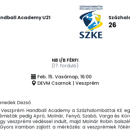
ndball Academy U21
Százhal
26
NB I/B FÉRFI
(17. forduló)
Feb. 15. Vasárnap, 16:00
DEVM Csarnok | Veszprém
 Benedek Dezső
n a Veszprém Handball Academy a Százhalombattai KE e
misták pedig Apró, Molnár, Fenyő, Szabó, Varga és Kör
 egy veszprémi védéssel indult, majd Molnár Robin balszé
 Gyors iramban zajlott a mérkőzés: a veszprémiek főké