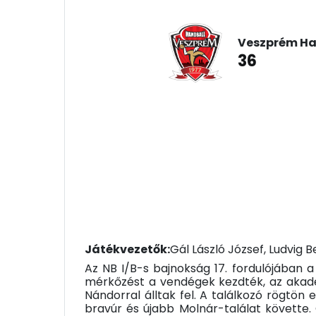
Veszprém Ha
36
Játékvezetők:
Gál László József, Ludvig
Az NB I/B-s bajnokság 17. fordulójába
mérkőzést a vendégek kezdték, az akadé
Nándorral álltak fel. A találkozó rögtön
bravúr és újabb Molnár-találat követte.