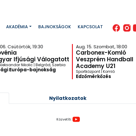
AKADÉMIA
BAJNOKSÁGOK
KAPCSOLAT
06. Csütörtök, 19:30
Aug. 15. Szombat, 18:00
ovénia
Carbonex-Komló
yar Ifjúsági Válogatott
Veszprém Handball
Academy U21
leksandar Nikolic | Belgrád, Szerbia
sági Európa-bajnokság
Sportközpont | Komló
Edzőmérkőzés
Nyilatkozatok
Közvetíti: