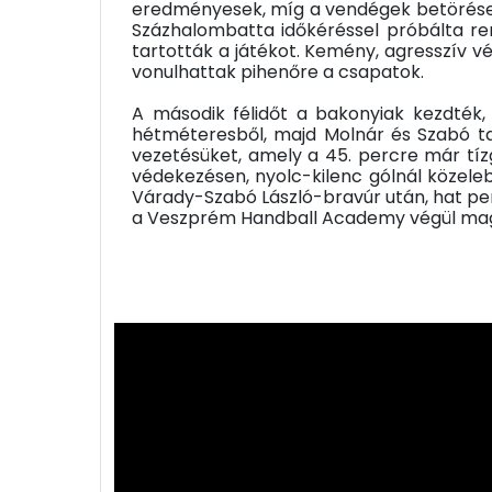
eredményesek, míg a vendégek betörésekb
Százhalombatta időkéréssel próbálta rend
tartották a játékot. Kemény, agresszív v
vonulhattak pihenőre a csapatok.
A második félidőt a bakonyiak kezdték
hétméteresből, majd Molnár és Szabó ta
vezetésüket, amely a 45. percre már tíz
védekezésen, nyolc-kilenc gólnál közeleb
Várady-Szabó László-bravúr után, hat perc
a Veszprém Handball Academy végül magabi