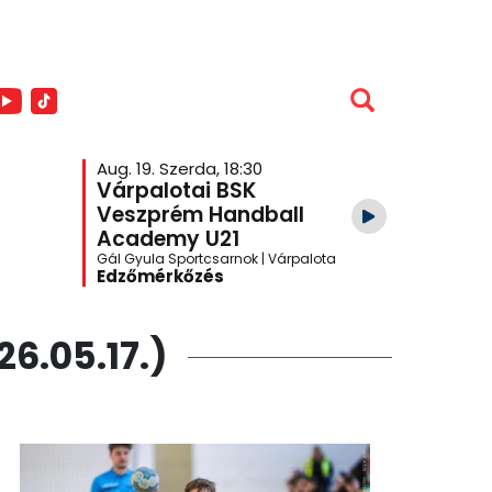
Aug. 19. Szerda, 18:30
Aug. 26. S
Várpalotai BSK
Veszpr
Veszprém Handball
Academ
Academy U21
Várpalo
Gál Gyula Sportcsarnok | Várpalota
One Veszpré
Edzőmérkőzés
Edzőmér
6.05.17.)