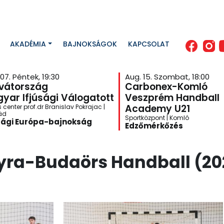
AKADÉMIA
BAJNOKSÁGOK
KAPCSOLAT
07. Péntek, 19:30
Aug. 15. Szombat, 18:00
vátország
Carbonex-Komló
yar Ifjúsági Válogatott
Veszprém Handball
Academy U21
 center prof.dr Branislav Pokrajac |
ád
Sportközpont | Komló
sági Európa-bajnokság
Edzőmérkőzés
a-Budaörs Handball (202