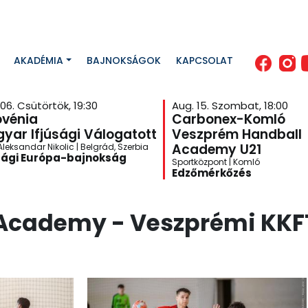
AKADÉMIA
BAJNOKSÁGOK
KAPCSOLAT
06. Csütörtök, 19:30
Aug. 15. Szombat, 18:00
ovénia
Carbonex-Komló
yar Ifjúsági Válogatott
Veszprém Handball
Academy U21
leksandar Nikolic | Belgrád, Szerbia
sági Európa-bajnokság
Sportközpont | Komló
Edzőmérkőzés
cademy - Veszprémi KKFT 