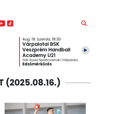
Aug. 19. Szerda, 18:30
Aug. 26. S
Várpalotai BSK
Veszpr
Veszprém Handball
Academ
Academy U21
Várpalo
Gál Gyula Sportcsarnok | Várpalota
One Veszpré
Edzőmérkőzés
Edzőmér
(2025.08.16.)