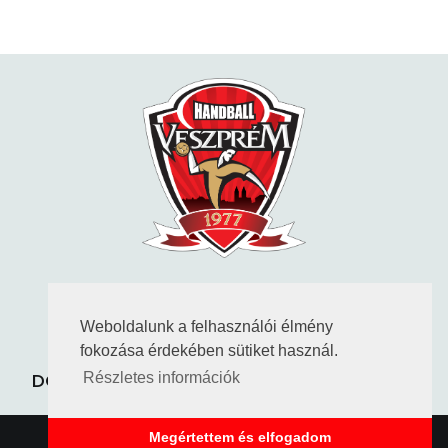
KÖVESS MINKET
Weboldalunk a felhasználói élmény
fokozása érdekében sütiket használ.
ADATVÉDELEM
KAPCSOLAT
DOKUMENTUMOK
TAO HATÁROZATOK
Részletes információk
Megértettem és elfogadom