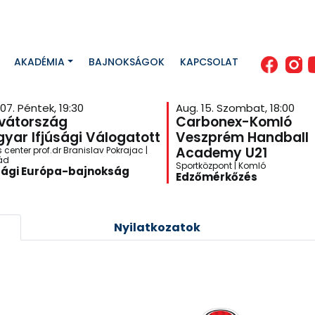
AKADÉMIA
BAJNOKSÁGOK
KAPCSOLAT
07. Péntek, 19:30
Aug. 15. Szombat, 18:00
vátország
Carbonex-Komló
yar Ifjúsági Válogatott
Veszprém Handball
Academy U21
 center prof.dr Branislav Pokrajac |
ád
Sportközpont | Komló
sági Európa-bajnokság
Edzőmérkőzés
Nyilatkozatok