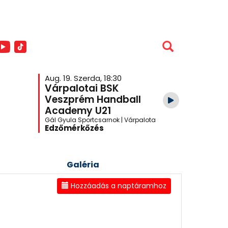
Aug. 19. Szerda, 18:30
Aug. 26. S
Várpalotai BSK
Veszpr
Veszprém Handball
Academ
Academy U21
Várpalo
Gál Gyula Sportcsarnok | Várpalota
One Veszpré
Edzőmérkőzés
Edzőmér
Galéria
Hozzáadás a naptáramhoz