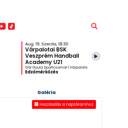
Aug. 19. Szerda, 18:30
Aug. 26. S
Várpalotai BSK
Veszpr
Veszprém Handball
Academ
Academy U21
Várpalo
Gál Gyula Sportcsarnok | Várpalota
One Veszpré
Edzőmérkőzés
Edzőmér
Galéria
Hozzáadás a naptáramhoz