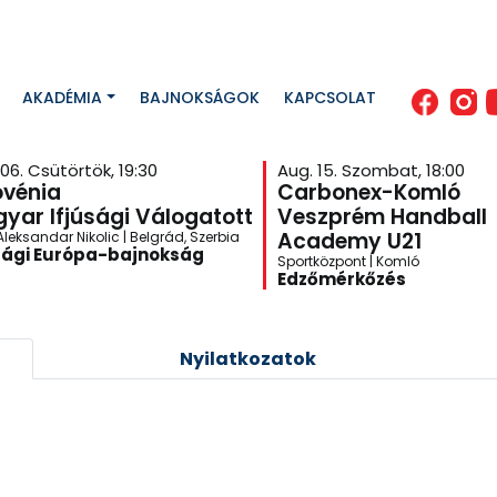
AKADÉMIA
BAJNOKSÁGOK
KAPCSOLAT
06. Csütörtök, 19:30
Aug. 15. Szombat, 18:00
ovénia
Carbonex-Komló
yar Ifjúsági Válogatott
Veszprém Handball
Academy U21
leksandar Nikolic | Belgrád, Szerbia
sági Európa-bajnokság
Sportközpont | Komló
Edzőmérkőzés
Nyilatkozatok