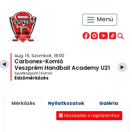
Menü
Aug. 15. Szombat, 18:00
Carbonex-Komló
Veszprém Handball Academy U21
Sportközpont | Komló
Edzőmérkőzés
Mérkőzés
Nyilatkozatok
Galéria
Hozzáadás a naptáramhoz