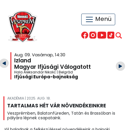
Menü
Aug. 09. Vasárnap, 14:30
Izland
Magyar Ifjúsági Válogatott
Hala Aleksandar Nikolic | Belgrád
Ifjúsági Európa-bajnokság
AKADÉMIA | 2025. AUG. 18.
TARTALMAS HÉT VÁR NÖVENDÉKEINKRE
Veszprémben, Balatonfüreden, Tatán és Brassóban is
pályára lépnek csapataink.
Jól haladnak a felkészüléssel növendékeink a bajnoki