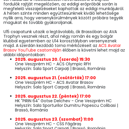
fordulók rajtját megelőzően, az eddigi erőpróbák során is
megfelelő visszajelzéseket kaphattak az eddigi munkájukról.
A héten szinte minden együttesünknek kiváló lehetősége
nyílik arra, hogy versenykörülmények között próbára tegyék
magukat és tovább gyakoroljanak.
U15 csapatunk utazik a legtávolabb, ők Brassóban az AVA
Trophyn vesznek részt, ahol négy román és egy bolgár
klubbal egyetemben az U14 korosztályban versenyeznek
majd. A szerdán kezdődő torna mérkőzéseit az
ACS Avatar
Brasov YouTube csatornáján
élőben is követni lehet majd az
alábbi időpontokban:
2025. augusztus 20. (szerda) 15:30
One Veszprém HC - ACS Olympic RFH
Helyszín: Sala Sport Carpați | Brassó, Románia
2025. augusztus 21. (csütörtök) 17:00
One Veszprém HC - ACS Avatar Brasov
Helyszín: Sala Sport Carpați | Brassó, Románia
2025. augusztus 22. (péntek) 17:00
HK "PIRIN 64" Gotse Delchev - One Veszprém HC
Helyszín: Sala Sporturilor Dumitru Popescu Colibasi |
Brassó, Románia
2025. augusztus 23. (szombat) 11:00
One Veszprém HC - CSS Făgăraș
Helyszín: Sala Sport Carpați | Brassó, Románia