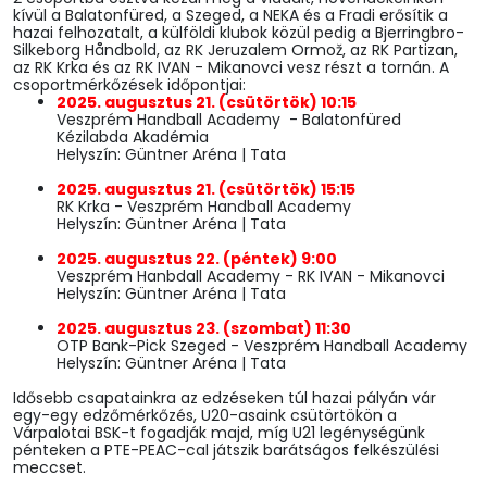
kívül a Balatonfüred, a Szeged, a NEKA és a Fradi erősítik a
hazai felhozatalt, a külföldi klubok közül pedig a Bjerringbro-
Silkeborg Håndbold, az RK Jeruzalem Ormož, az RK Partizan,
az RK Krka és az RK IVAN - Mikanovci vesz részt a tornán. A
csoportmérkőzések időpontjai:
2025. augusztus 21. (csütörtök) 10:15
Veszprém Handball Academy - Balatonfüred
Kézilabda Akadémia
Helyszín: Güntner Aréna | Tata
2025. augusztus 21. (csütörtök) 15:15
RK Krka - Veszprém Handball Academy
Helyszín: Güntner Aréna | Tata
2025. augusztus 22. (péntek) 9:00
Veszprém Hanbdall Academy - RK IVAN - Mikanovci
Helyszín: Güntner Aréna | Tata
2025. augusztus 23. (szombat) 11:30
OTP Bank-Pick Szeged - Veszprém Handball Academy
Helyszín: Güntner Aréna | Tata
Idősebb csapatainkra az edzéseken túl hazai pályán vár
egy-egy edzőmérkőzés, U20-asaink csütörtökön a
Várpalotai BSK-t fogadják majd, míg U21 legénységünk
pénteken a PTE-PEAC-cal játszik barátságos felkészülési
meccset.