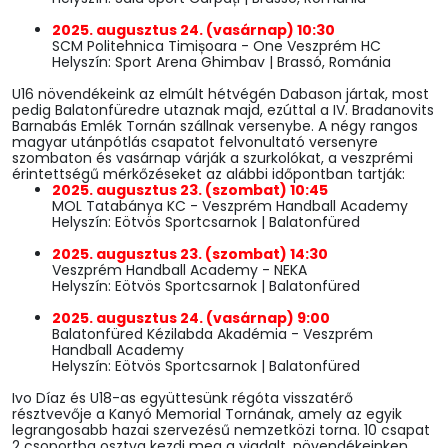
2025. augusztus 24. (vasárnap) 10:30
SCM Politehnica Timișoara - One Veszprém HC
Helyszín: Sport Arena Ghimbav | Brassó, Románia
U16 növendékeink az elmúlt hétvégén Dabason jártak, most
pedig Balatonfüredre utaznak majd, ezúttal a IV. Bradanovits
Barnabás Emlék Tornán szállnak versenybe. A négy rangos
magyar utánpótlás csapatot felvonultató versenyre
szombaton és vasárnap várják a szurkolókat, a veszprémi
érintettségű mérkőzéseket az alábbi időpontban tartják:
2025. augusztus 23. (szombat) 10:45
MOL Tatabánya KC - Veszprém Handball Academy
Helyszín: Eötvös Sportcsarnok | Balatonfüred
2025. augusztus 23. (szombat) 14:30
Veszprém Handball Academy - NEKA
Helyszín: Eötvös Sportcsarnok | Balatonfüred
2025. augusztus 24. (vasárnap) 9:00
Balatonfüred Kézilabda Akadémia - Veszprém
Handball Academy
Helyszín: Eötvös Sportcsarnok | Balatonfüred
Ivo Díaz és U18-as együttesünk régóta visszatérő
résztvevője a Kanyó Memorial Tornának, amely az egyik
legrangosabb hazai szervezésű nemzetközi torna. 10 csapat
2 csoportba osztva kezdi meg a viadalt, növendékeinken