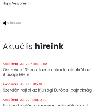
Hajrá Veszprém!
vissza
Aktuális
híreink
Akadémia | Júl. 28. Kedd, 10:00
Összesen 10-en utaznak akadémiánkról az
ifjúsági EB-re
Akadémia | Júl. 27. Hétfő, 10:55
Szerdán rajtol az Ifjúsági Európa-bajnokság
Akadémia | Júl. 20. Hétfő, 12:00
Európa trónján a magyar juniorválogatott