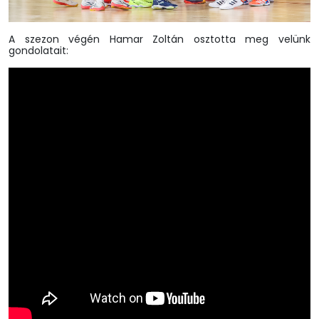
A szezon végén Hamar Zoltán osztotta meg velünk
gondolatait: