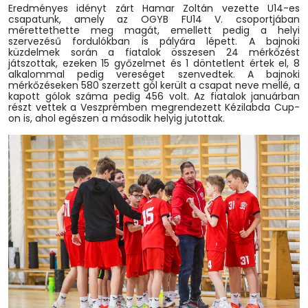
Eredményes idényt zárt Hamar Zoltán vezette U14-es
csapatunk, amely az OGYB FU14 V. csoportjában
mérettethette meg magát, emellett pedig a helyi
szervezésű fordulókban is pályára lépett. A bajnoki
küzdelmek során a fiatalok összesen 24 mérkőzést
játszottak, ezeken 15 győzelmet és 1 döntetlent értek el, 8
alkalommal pedig vereséget szenvedtek. A bajnoki
mérkőzéseken 580 szerzett gól került a csapat neve mellé, a
kapott gólok száma pedig 456 volt. Az fiatalok januárban
részt vettek a Veszprémben megrendezett Kézilabda Cup-
on is, ahol egészen a második helyig jutottak.