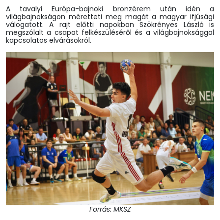
A tavalyi Európa-bajnoki bronzérem után idén a
világbajnokságon méretteti meg magát a magyar ifjúsági
válogatott. A rajt előtti napokban Szökrényes László is
megszólalt a csapat felkészüléséről és a világbajnoksággal
kapcsolatos elvárásokról.
Forrás: MKSZ