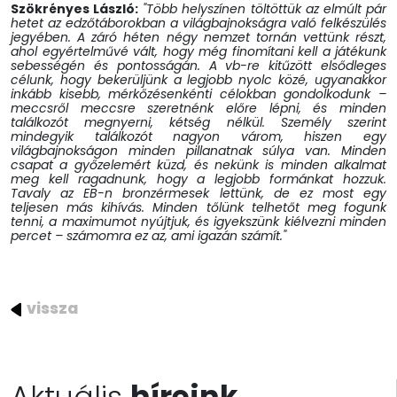
Szökrényes László:
"Több helyszínen töltöttük az elmúlt pár
hetet az edzőtáborokban a világbajnokságra való felkészülés
jegyében. A záró héten négy nemzet tornán vettünk részt,
ahol egyértelművé vált, hogy még finomítani kell a játékunk
sebességén és pontosságán. A vb-re kitűzött elsődleges
célunk, hogy bekerüljünk a legjobb nyolc közé, ugyanakkor
inkább kisebb, mérkőzésenkénti célokban gondolkodunk –
meccsről meccsre szeretnénk előre lépni, és minden
találkozót megnyerni, kétség nélkül. Személy szerint
mindegyik találkozót nagyon várom, hiszen egy
világbajnokságon minden pillanatnak súlya van. Minden
csapat a győzelemért küzd, és nekünk is minden alkalmat
meg kell ragadnunk, hogy a legjobb formánkat hozzuk.
Tavaly az EB-n bronzérmesek lettünk, de ez most egy
teljesen más kihívás. Minden tőlünk telhetőt meg fogunk
tenni, a maximumot nyújtjuk, és igyekszünk kiélvezni minden
percet – számomra ez az, ami igazán számít."
vissza
Aktuális
híreink