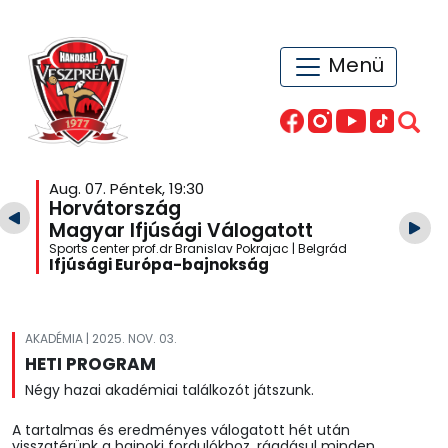
Menü
Aug. 07. Péntek, 19:30
Horvátország
Magyar Ifjúsági Válogatott
Sports center prof.dr Branislav Pokrajac | Belgrád
Ifjúsági Európa-bajnokság
AKADÉMIA | 2025. NOV. 03.
HETI PROGRAM
Négy hazai akadémiai találkozót játszunk.
A tartalmas és eredményes válogatott hét után
visszatérünk a bajnoki fordulókhoz, ráadásul minden