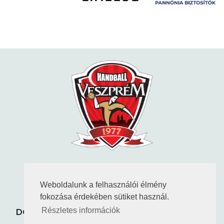
KÖVESS MINKET
Weboldalunk a felhasználói élmény
fokozása érdekében sütiket használ.
ADATVÉDELEM
KAPCSOLAT
DOKUMENTUMOK
TAO HATÁROZATOK
Részletes információk