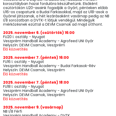
korosztályban hazai fordulóra készülhetünk. Elsőként
csütörtökön U20-asaink fogadják a Győrt, pénteken előbb
U16-os csapatunk a Budai Farkasokkal, majd az U18-asok a
Győrrel játszanak, a hét lezárásaként vasárnap pedig az NB
I/B sorozatban a DVTK-t látjuk vendégül. Mindegyik
mérkőzésnek ezúttal a DEVM Csarnok ad majd otthont.
2025. november 6. (csütörtök) 16:00
FU20 I. osztály - Nyugat
Veszprém Handball Academy - Agrofeed UNI Győr
Helyszín: DEVM Csarnok, Veszprém
Élő közvetítés
2025. november 7. (péntek) 16:00
FU16 I. osztály - Nyugat
Veszprém Handball Academy - Budai Farkasok-Rév
Helyszín: DEVM Csarnok, Veszprém
Élő közvetítés
2025. november 7. (péntek) 18:00
FU18 I. osztály - Nyugat
Veszprém Handball Academy - Agrofeed UNI Győr
Helyszín: DEVM Csarnok, Veszprém
Élő közvetítés
2025. november 9. (vasárnap)
NB I/B Férfi
Veszprém Handball Academy - DVTK