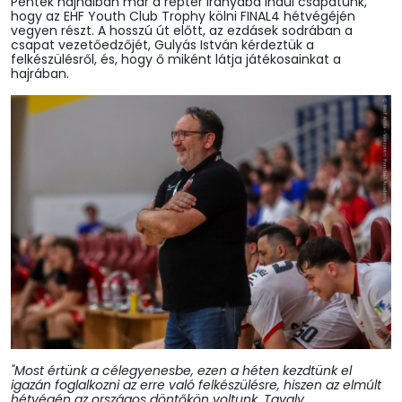
Péntek hajnalban már a reptér irányába indul csapatunk,
hogy az EHF Youth Club Trophy kölni FINAL4 hétvégéjén
vegyen részt. A hosszú út előtt, az ezdásek sodrában a
csapat vezetőedzőjét, Gulyás István kérdeztük a
felkészülésről, és, hogy ő miként látja játékosainkat a
hajrában.
"Most értünk a célegyenesbe, ezen a héten kezdtünk el
igazán foglalkozni az erre való felkészülésre, hiszen az elmúlt
hétvégén az országos döntőkön voltunk. Tavaly