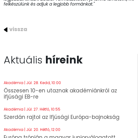
felkészülünk és adjuk a legjobb formánkat."
vissza
Aktuális
híreink
Akadémia | Júl. 28. Kedd, 10:00
Összesen 10-en utaznak akadémiánkról az
ifjúsági EB-re
Akadémia | Júl. 27. Hétfő, 10:55
Szerdán rajtol az Ifjúsági Európa-bajnokság
Akadémia | Júl. 20. Hétfő, 12:00
Európa trónján a magyar juniorválogatott