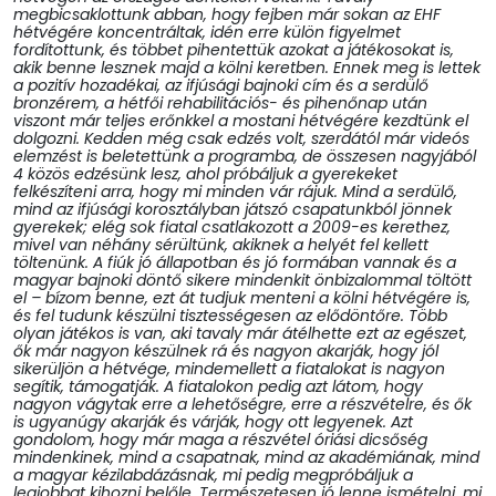
megbicsaklottunk abban, hogy fejben már sokan az EHF
hétvégére koncentráltak, idén erre külön figyelmet
fordítottunk, és többet pihentettük azokat a játékosokat is,
akik benne lesznek majd a kölni keretben. Ennek meg is lettek
a pozitív hozadékai, az ifjúsági bajnoki cím és a serdülő
bronzérem, a hétfői rehabilitációs- és pihenőnap után
viszont már teljes erőnkkel a mostani hétvégére kezdtünk el
dolgozni. Kedden még csak edzés volt, szerdától már videós
elemzést is beletettünk a programba, de összesen nagyjából
4 közös edzésünk lesz, ahol próbáljuk a gyerekeket
felkészíteni arra, hogy mi minden vár rájuk. Mind a serdülő,
mind az ifjúsági korosztályban játszó csapatunkból jönnek
gyerekek; elég sok fiatal csatlakozott a 2009-es kerethez,
mivel van néhány sérültünk, akiknek a helyét fel kellett
töltenünk. A fiúk jó állapotban és jó formában vannak és a
magyar bajnoki döntő sikere mindenkit önbizalommal töltött
el – bízom benne, ezt át tudjuk menteni a kölni hétvégére is,
és fel tudunk készülni tisztességesen az elődöntőre. Több
olyan játékos is van, aki tavaly már átélhette ezt az egészet,
ők már nagyon készülnek rá és nagyon akarják, hogy jól
sikerüljön a hétvége, mindemellett a fiatalokat is nagyon
segítik, támogatják. A fiatalokon pedig azt látom, hogy
nagyon vágytak erre a lehetőségre, erre a részvételre, és ők
is ugyanúgy akarják és várják, hogy ott legyenek. Azt
gondolom, hogy már maga a részvétel óriási dicsőség
mindenkinek, mind a csapatnak, mind az akadémiának, mind
a magyar kézilabdázásnak, mi pedig megpróbáljuk a
legjobbat kihozni belőle. Természetesen jó lenne ismételni, mi