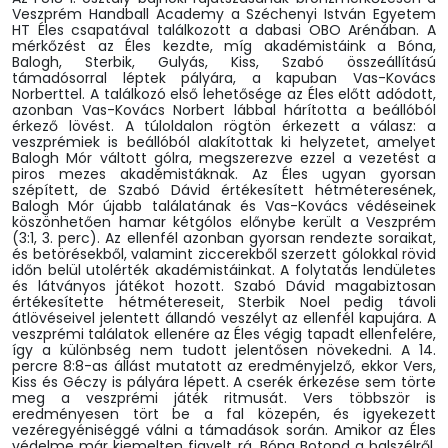
Veszprém Handball Academy a Széchenyi István Egyetem
HT Éles csapatával találkozott a dabasi OBO Arénában. A
mérkőzést az Éles kezdte, míg akadémistáink a Bóna,
Balogh, Sterbik, Gulyás, Kiss, Szabó összeállítású
támadósorral léptek pályára, a kapuban Vas-Kovács
Norberttel. A találkozó első lehetősége az Éles előtt adódott,
azonban Vas-Kovács Norbert lábbal hárította a beállóból
érkező lövést. A túloldalon rögtön érkezett a válasz: a
veszprémiek is beállóból alakítottak ki helyzetet, amelyet
Balogh Mór váltott gólra, megszerezve ezzel a vezetést a
piros mezes akadémistáknak. Az Éles ugyan gyorsan
szépített, de Szabó Dávid értékesített hétméteresének,
Balogh Mór újabb találatának és Vas-Kovács védéseinek
köszönhetően hamar kétgólos előnybe került a Veszprém
(3:1, 3. perc). Az ellenfél azonban gyorsan rendezte soraikat,
és betörésekből, valamint ziccerekből szerzett gólokkal rövid
időn belül utolérték akadémistáinkat. A folytatás lendületes
és látványos játékot hozott. Szabó Dávid magabiztosan
értékesítette hétmétereseit, Sterbik Noel pedig távoli
átlövéseivel jelentett állandó veszélyt az ellenfél kapujára. A
veszprémi találatok ellenére az Éles végig tapadt ellenfelére,
így a különbség nem tudott jelentősen növekedni. A 14.
percre 8:8-as állást mutatott az eredményjelző, ekkor Vers,
Kiss és Géczy is pályára lépett. A cserék érkezése sem törte
meg a veszprémi játék ritmusát. Vers többször is
eredményesen tört be a fal közepén, és igyekezett
vezéregyéniséggé válni a támadások során. Amikor az Éles
védelme már kiemelten figyelt rá, Bóna Botond a balszélről,