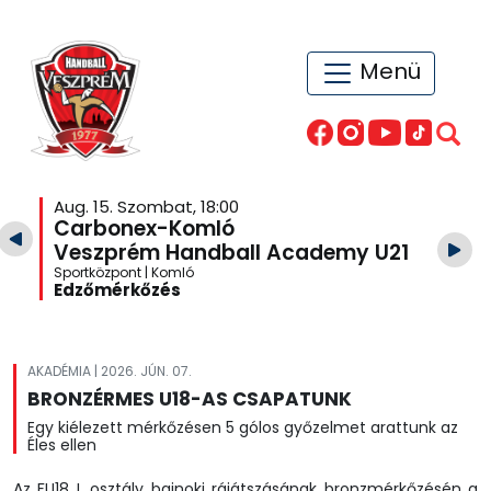
Menü
Aug. 15. Szombat, 18:00
Carbonex-Komló
Veszprém Handball Academy U21
Sportközpont | Komló
Edzőmérkőzés
AKADÉMIA | 2026. JÚN. 07.
BRONZÉRMES U18-AS CSAPATUNK
Egy kiélezett mérkőzésen 5 gólos győzelmet arattunk az
Éles ellen
Az FU18 I. osztály bajnoki rájátszásának bronzmérkőzésén a