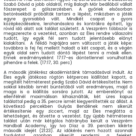
Szabó Dávid a jobb oldalról, míg Balogh Mór beállóból vállalt
főszerepet a gólszerzésben. A győriek elsősorban
betörésekből próbálták tartani a lépést, miközben a játék
egyre gyorsabbá vált. Mindkét csapat a gyors
középkezdésekre, lerohanásokra és kontrákra épített, így
rövid idő alatt sok találat született. A Veszprém többször is
megszerezte a vezetést, azonban az Éles rendre válaszolni
tudott, így egyik fél sem tudott jelentősebb előnyt
kialakítani. A félidő hajrájára sem változott a játék képe:
továbbra is fej fej mellett haladt a két csapat, és a végén
egyik oldal sem tudott döntő lépést tenni a másik ellen.
Ennek eredményeként 17:17-es döntetlennel vonulhattak
pihenőre a felek. (17:17, 30. perc)
A második játékrész akadémistáink támadásával indult. Az
Éles egyik játékosa rögtön kétperces kiállítást kapott, a
megítélt hétméterest pedig Szabó Dávid értékesítette. Nem
sokkal később ismét büntetőből volt eredményes, majd ő
maga is a kiállítás sorsára jutott. Az emberelőnyt az
ellenfélnél maximálisan kihasználták, két üres kapus
találattal pedig a 35. percre ismét kiegyenlítették az állást. A
következő percekben Gulyás Bendének nem sikerült
értékesítenie egy ziccert, majd az Éles meglátta a
lehetőséget, és átvette a vezetést. Egy újabb hétméteres
találat után már kétgólos hátrányba került a Veszprém
Handball Academy, így Ivo Díaz a 39. percben kikérte
második idejét (21:23). Az időkérés nem hozott azonnali
fordulatot, azonban sikerült rendezni a fejeket.