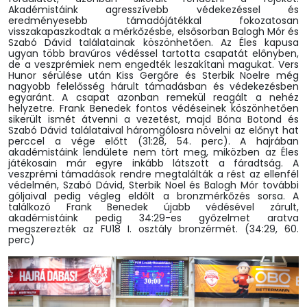
Akadémistáink agresszívebb védekezéssel és
eredményesebb támadójátékkal fokozatosan
visszakapaszkodtak a mérkőzésbe, elsősorban Balogh Mór és
Szabó Dávid találatainak köszönhetően. Az Éles kapusa
ugyan több bravúros védéssel tartotta csapatát előnyben,
de a veszprémiek nem engedték leszakítani magukat. Vers
Hunor sérülése után Kiss Gergőre és Sterbik Noelre még
nagyobb felelősség hárult támadásban és védekezésben
egyaránt. A csapat azonban remekül reagált a nehéz
helyzetre. Frank Benedek fontos védéseinek köszönhetően
sikerült ismét átvenni a vezetést, majd Bóna Botond és
Szabó Dávid találataival háromgólosra növelni az előnyt hat
perccel a vége előtt (31:28, 54. perc). A hajrában
akadémistáink lendülete nem tört meg, miközben az Éles
játékosain már egyre inkább látszott a fáradtság. A
veszprémi támadások rendre megtalálták a rést az ellenfél
védelmén, Szabó Dávid, Sterbik Noel és Balogh Mór további
góljaival pedig végleg eldőlt a bronzmérkőzés sorsa. A
találkozó Frank Benedek újabb védésével zárult,
akadémistáink pedig 34:29-es győzelmet aratva
megszerezték az FU18 I. osztály bronzérmét. (34:29, 60.
perc)