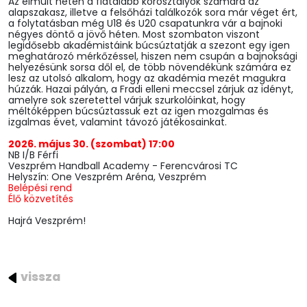
Az elmúlt héten a fiatalabb korosztályok számára az
alapszakasz, illetve a felsőházi találkozók sora már véget ért,
a folytatásban még U18 és U20 csapatunkra vár a bajnoki
négyes döntő a jövő héten. Most szombaton viszont
legidősebb akadémistáink búcsúztatják a szezont egy igen
meghatározó mérkőzéssel, hiszen nem csupán a bajnoksági
helyezésünk sorsa dől el, de több növendékünk számára ez
lesz az utolsó alkalom, hogy az akadémia mezét magukra
húzzák. Hazai pályán, a Fradi elleni meccsel zárjuk az idényt,
amelyre sok szeretettel várjuk szurkolóinkat, hogy
méltóképpen búcsúztassuk ezt az igen mozgalmas és
izgalmas évet, valamint távozó játékosainkat.
2026. május 30. (szombat) 17:00
NB I/B Férfi
Veszprém Handball Academy - Ferencvárosi TC
Helyszín: One Veszprém Aréna, Veszprém
Belépési rend
Élő közvetítés
Hajrá Veszprém!
vissza