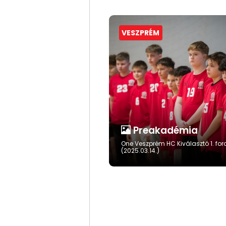
VESZPRÉM
Preakadémia
One Veszprém HC Kiválasztó 1. for
(2025.03.14.)