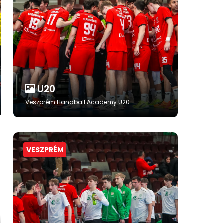
U20
Veszprém Handball Academy U20
VESZPRÉM