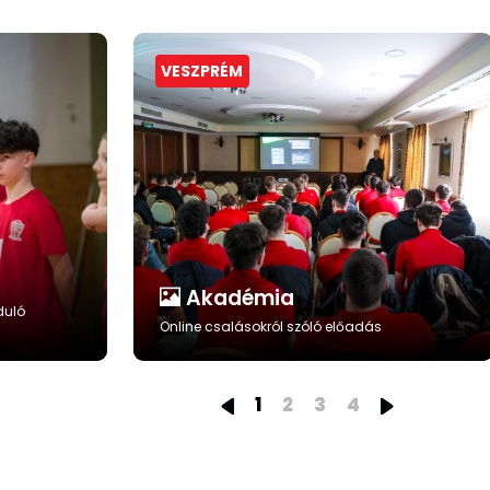
VESZPRÉM
Akadémia
duló
Online csalásokról szóló előadás
1
2
3
4