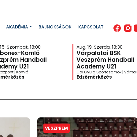
AKADÉMIA
BAJNOKSÁGOK
KAPCSOLAT
 15. Szombat, 18:00
Aug. 19. Szerda, 18:30
bonex-Komló
Várpalotai BSK
zprém Handball
Veszprém Handball
demy U21
Academy U21
központ | Komló
Gál Gyula Sportcsarnok | Várpa
őmérkőzés
Edzőmérkőzés
VESZPRÉM