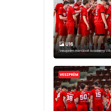
U16
Veszprém Handball Academy U16
VESZPRÉM