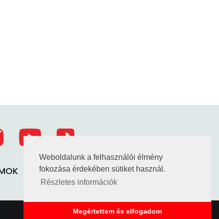
Weboldalunk a felhasználói élmény
UMOK
TAO HATÁROZATOK
fokozása érdekében sütiket használ.
Részletes információk
Megértettem és elfogadom