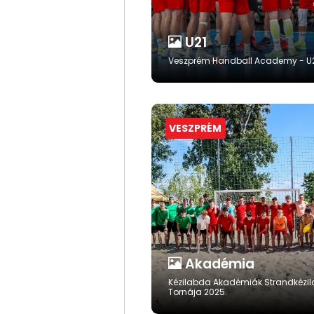
U21
Veszprém Handball Academy - U
VESZPRÉM
Akadémia
Kézilabda Akadémiák Strandkézi
Tornája 2025.