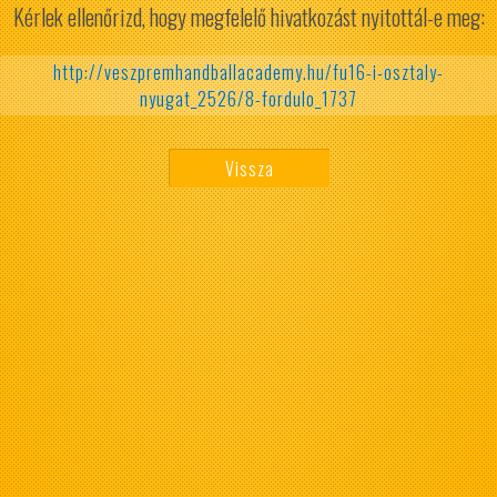
Kérlek ellenőrizd, hogy megfelelő hivatkozást nyitottál-e meg:
http://veszpremhandballacademy.hu/fu16-i-osztaly-
nyugat_2526/8-fordulo_1737
Vissza