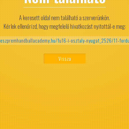
A keresett oldal nem található a szerverünkön.
Kérlek ellenőrizd, hogy megfelelő hivatkozást nyitottál-e meg:
veszpremhandballacademy.hu/fu16-i-osztaly-nyugat_2526/11-ford
Vissza