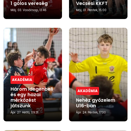
1 gólos vereség
Vecsési KKFT
Máj. 03. Vasárnap, 13:46
Máj. 01. Péntek, 15:00
AKADÉMIA
Három idegenbeli
AKADÉMIA
és egy hazai
mérkőzést
Nehéz győzelem
játszunk
U16-ban
Ápr. 27. Hétfő, 09:31
Ápr. 24. Péntek, 17:30