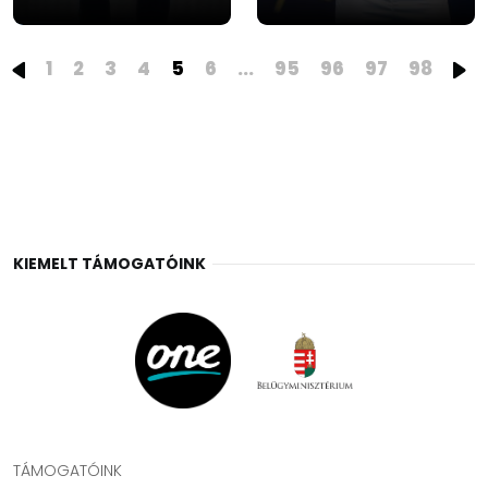
1
2
3
4
5
6
...
95
96
97
98
KIEMELT TÁMOGATÓINK
TÁMOGATÓINK