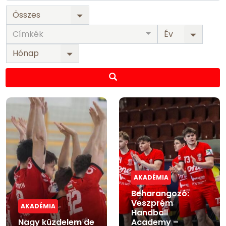
Címkék
AKADÉMIA
Beharangozó:
Veszprém
AKADÉMIA
Handball
Nagy küzdelem de
Academy –