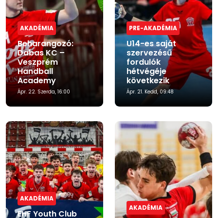
AKADÉMIA
PRE-AKADÉMIA
Beharangozó:
U14-es saját
Dabas KC –
szervezésű
Veszprém
fordulók
Handball
hétvégéje
Academy
következik
Ápr. 22. Szerda, 16:00
Ápr. 21. Kedd, 09:48
AKADÉMIA
AKADÉMIA
EHF Youth Club