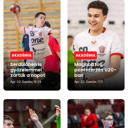
AKADÉMIA
AKADÉMIA
Serdülőben is
Magabiztos
győzelemmel
pontszerzés U20-
zártuk a napot
ban
Ápr. 22. Szerda, 19:29
Ápr. 22. Szerda, 17:17