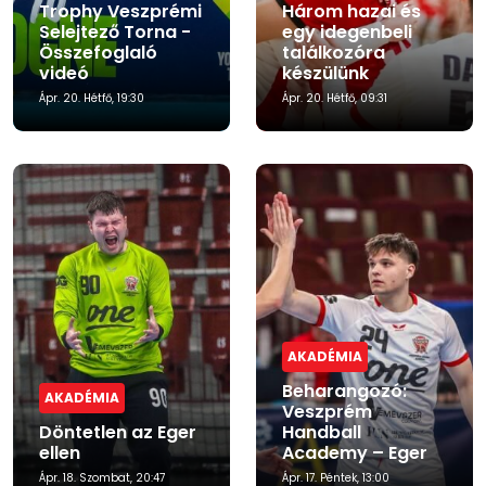
Trophy Veszprémi
Három hazai és
Selejtező Torna -
egy idegenbeli
Összefoglaló
találkozóra
videó
készülünk
Ápr. 20. Hétfő, 19:30
Ápr. 20. Hétfő, 09:31
AKADÉMIA
Beharangozó:
AKADÉMIA
Veszprém
Döntetlen az Eger
Handball
ellen
Academy – Eger
Ápr. 18. Szombat, 20:47
Ápr. 17. Péntek, 13:00