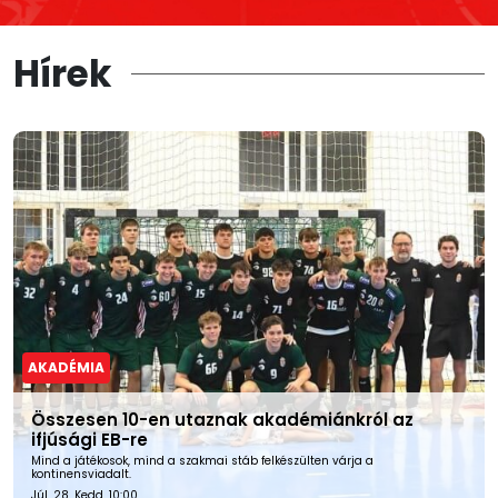
Hírek
AKADÉMIA
Összesen 10-en utaznak akadémiánkról az
ifjúsági EB-re
Mind a játékosok, mind a szakmai stáb felkészülten várja a
kontinensviadalt.
Júl. 28. Kedd, 10:00