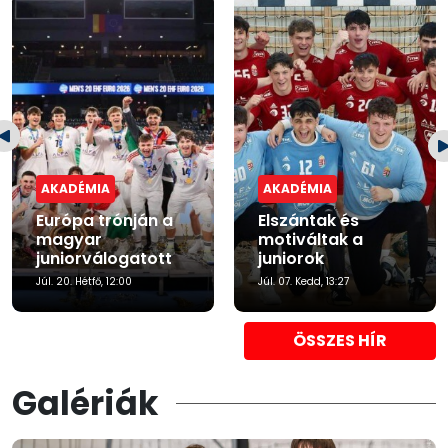
AKADÉMIA
AKADÉMIA
Európa trónján a
Elszántak és
magyar
motiváltak a
juniorválogatott
juniorok
Júl. 20. Hétfő, 12:00
Júl. 07. Kedd, 13:27
ÖSSZES HÍR
Galériák