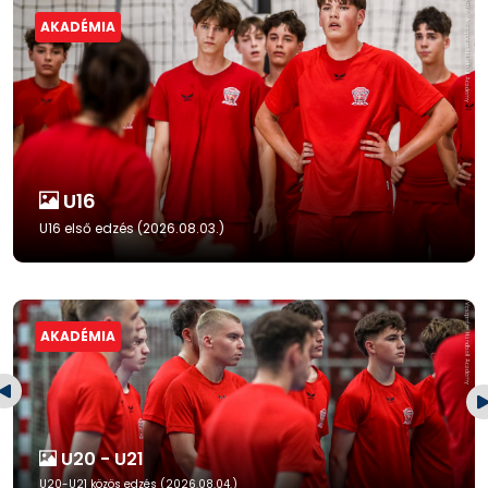
AKADÉMIA
U16
U16 első edzés (2026.08.03.)
AKADÉMIA
U20 - U21
U20-U21 közös edzés (2026.08.04.)