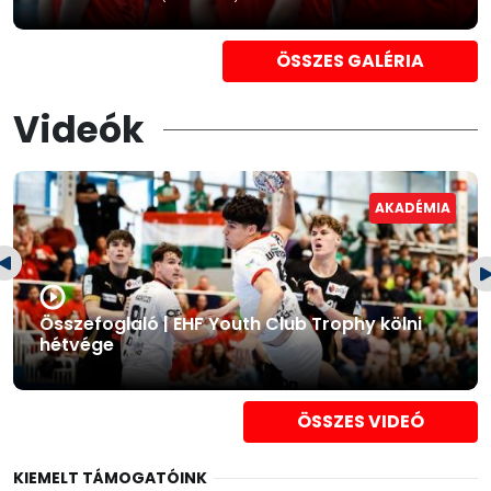
ÖSSZES GALÉRIA
Videók
AKADÉMIA
Összefoglaló | EHF Youth Club Trophy kölni
hétvége
ÖSSZES VIDEÓ
KIEMELT TÁMOGATÓINK