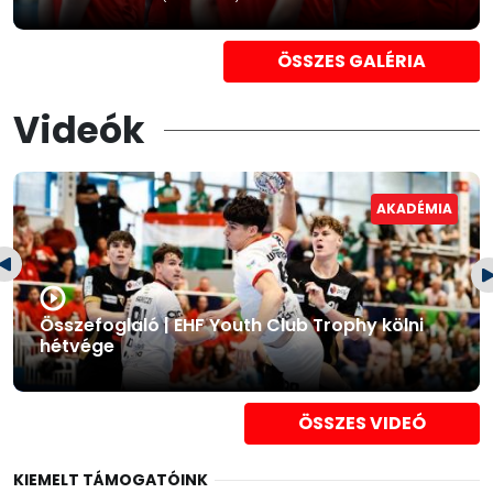
ÖSSZES GALÉRIA
Videók
AKADÉMIA
Összefoglaló | EHF Youth Club Trophy kölni
hétvége
ÖSSZES VIDEÓ
KIEMELT TÁMOGATÓINK