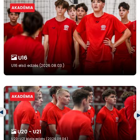
AKADÉMIA
U16
U16 első edzés (2026.08.03.)
AKADÉMIA
U20 - U21
U20-U21 közös edzés (2026.08.04.)