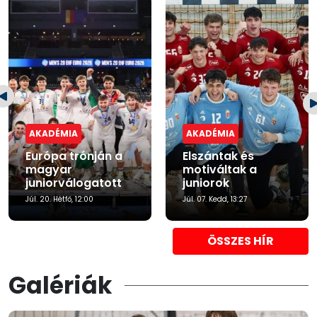
AKADÉMIA
AKADÉMIA
Európa trónján a
Elszántak és
magyar
motiváltak a
juniorválogatott
juniorok
Júl. 20. Hétfő, 12:00
Júl. 07. Kedd, 13:27
ÖSSZES HÍR
Galériák