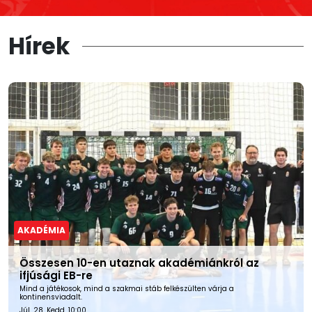
Hírek
AKADÉMIA
Összesen 10-en utaznak akadémiánkról az
ifjúsági EB-re
Mind a játékosok, mind a szakmai stáb felkészülten várja a
kontinensviadalt.
Júl. 28. Kedd, 10:00